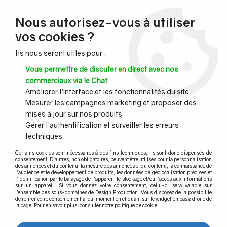
NOUVEAU CLIENT ?
Nous autorisez-vous à utiliser
Profitez de -7% supplémentaires avec le code promo
vos cookies ?
DESIGN7
Ils nous seront utiles pour :
CONGÉS :
Nous serons fermés du 10 au 23 août inclus - Toute l'équipe
Vous permettre de discuter en direct avec nos
vous souhaite de bonnes vacances !
commerciaux via le Chat
Améliorer l'interface et les fonctionnalités du site
Mesurer les campagnes marketing et proposer des
0
mises à jour sur nos produits
Gérer l'authentification et surveiller les erreurs
techniques
Accueil
>
Profil garde corps verre
>
Garde-corps balcon à la française
>
Garde-corps balcon à la française - montage entre tableau
>
KIT
Certains cookies sont nécessaires à des fins techniques, ils sont donc dispensés de
GARDE-CORPS BALCON A LA FRANçAISE - Hauteur 1000 mm -
consentement. D'autres, non obligatoires, peuvent être utilisés pour la personnalisation
Aluminium anodisé naturel - Verre hors fourniture
des annonces et du contenu, la mesure des annonces et du contenu, la connaissance de
l'audience et le développement de produits, les données de géolocalisation précises et
l'identification par le balayage de l'appareil, le stockage et/ou l'accès aux informations
sur un appareil. Si vous donnez votre consentement, celui-ci sera valable sur
l’ensemble des sous-domaines de Design Production. Vous disposez de la possibilité
de retirer votre consentement à tout moment en cliquant sur le widget en bas à droite de
la page. Pour en savoir plus, consulter notre politique de cookie.