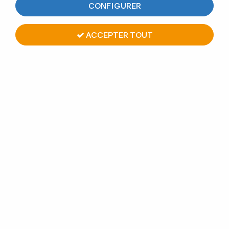
CONFIGURER
ACCEPTER TOUT
KIT GARDE-CORPS BALCON
A LA FRANÇAISE - HAUTEUR