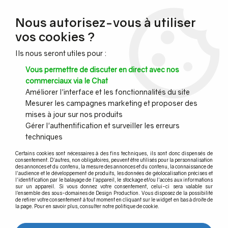
NOUVEAU CLIENT ?
Nous autorisez-vous à utiliser
Profitez de -7% supplémentaires avec le code promo
vos cookies ?
DESIGN7
Ils nous seront utiles pour :
CONGÉS :
Nous serons fermés du 10 au 23 août inclus - Toute l'équipe
Vous permettre de discuter en direct avec nos
vous souhaite de bonnes vacances !
commerciaux via le Chat
Améliorer l'interface et les fonctionnalités du site
Mesurer les campagnes marketing et proposer des
0
mises à jour sur nos produits
Gérer l'authentification et surveiller les erreurs
techniques
Accueil
>
Profil garde corps verre
>
Profil garde-corps verre pour tribune de stade
>
Profil TL-3030
>
Certains cookies sont nécessaires à des fins techniques, ils sont donc dispensés de
EMBOUT D'EXTREMITé
consentement. D'autres, non obligatoires, peuvent être utilisés pour la personnalisation
des annonces et du contenu, la mesure des annonces et du contenu, la connaissance de
l'audience et le développement de produits, les données de géolocalisation précises et
l'identification par le balayage de l'appareil, le stockage et/ou l'accès aux informations
sur un appareil. Si vous donnez votre consentement, celui-ci sera valable sur
l’ensemble des sous-domaines de Design Production. Vous disposez de la possibilité
de retirer votre consentement à tout moment en cliquant sur le widget en bas à droite de
la page. Pour en savoir plus, consulter notre politique de cookie.