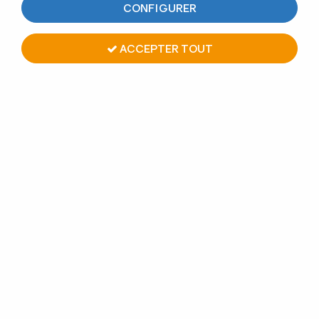
CONFIGURER
ACCEPTER TOUT
EMBOUT D'EXTREMITÉ
Soyez le premier à donner votre avis !