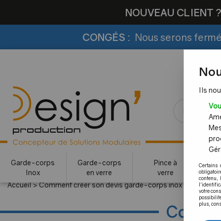
NOUVEAU CLIENT 
CONGÉS :
Nous serons fermés
Nou
Ils nou
Vou
Amél
Mes
pro
Gére
Garde-corps
Garde-corps
Pince à
Certains 
Inox
en verre
verre
c
obligatoi
contenu, 
Accueil
>
Comment créer son devis garde-corps inox ?
l'identifi
votre con
possibilit
plus, cons
Commen