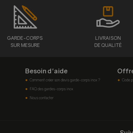
GARDE-CORPS
LIVRAISON
SUR MESURE
DE QUALITÉ
Besoin d'aide
Offr
Comment créer son devis garde-corps inox ?
Code p
FAQ des gardes-corps inox
Nous contacter
Sui