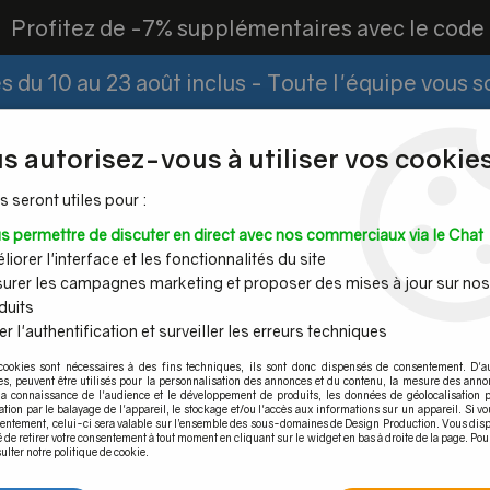
?
Profitez de -7% supplémentaires avec le cod
 du 10 au 23 août inclus - Toute l'équipe vous 
Paiement Fractionné
Demander un devis
|
s autorisez-vous à utiliser vos cookies
s seront utiles pour :
s permettre de discuter en direct avec nos commerciaux via le Chat
Espace PRO
iorer l'interface et les fonctionnalités du site
urer les campagnes marketing et proposer des mises à jour sur nos
duits
r l'authentification et surveiller les erreurs techniques
Mains
Tubes et
Câble inox &
Quincaille
cookies sont nécessaires à des fins techniques, ils sont donc dispensés de consentement. D'a
ourantes
barres inox
filet inox
pour por
res, peuvent être utilisés pour la personnalisation des annonces et du contenu, la mesure des anno
la connaissance de l'audience et le développement de produits, les données de géolocalisation p
cation par le balayage de l'appareil, le stockage et/ou l'accès aux informations sur un appareil. Si 
sentement, celui-ci sera valable sur l’ensemble des sous-domaines de Design Production. Vous disp
é de retirer votre consentement à tout moment en cliquant sur le widget en bas à droite de la page. Pou
ulter notre politique de cookie.
t créer son devis garde-corps