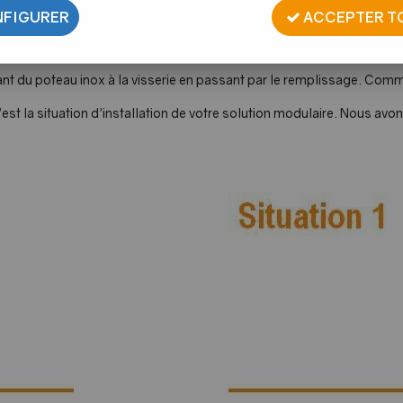
FIGURER
ACCEPTER T
 à la création de devis de garde-corps
t du poteau inox à la visserie en passant par le remplissage. Comm
c'est la situation d'installation de votre solution modulaire. Nous a