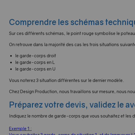
Comprendre les schémas techniqu
Sur ces différents schémas, le point rouge symbolise le potea
On retrouve dans la majorité des cas les trois situations suivant
le garde-corps droit
le garde-corps en L
le garde-corps en U
Vous noterez 3 situation différentes sur le dernier modèle.
Chez Design Production, nous travaillons sur mesure, nous nous
Préparez votre devis, validez le a
Indiquez le nombre de garde-corps que vous souhaitez et les d
Exemple 1 :
Vous souhaitez 3 garde-corps de situation 1, et de longueurs L1