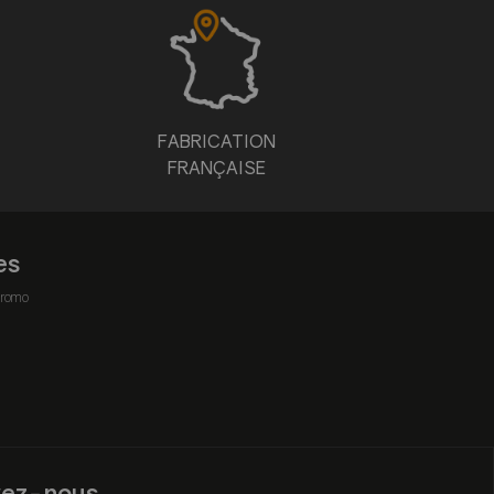
FABRICATION
FRANÇAISE
es
romo
vez-nous