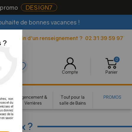
e promo
DESIGN7
souhaite de bonnes vacances !
Besoin d'un renseignement ?
02 31 39 59 97
|
 ?
0
0
Compte
Panier
rie
Agencement &
Tout pour la
PROMOS
utres, non
te
Verrières
salle de Bains
nces et du
récises et
vous donnez
osez de la
r en savoir
 inox ?