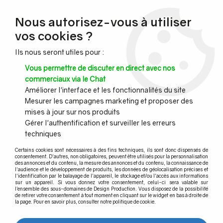
NOUVEAU CLIENT ?
Nous autorisez-vous à utiliser
Profitez de -7% supplémentaires avec le code promo
vos cookies ?
DESIGN7
Ils nous seront utiles pour :
CONGÉS :
Nous serons fermés du 10 au 23 août inclus - Toute l'équipe
Vous permettre de discuter en direct avec nos
vous souhaite de bonnes vacances !
commerciaux via le Chat
Améliorer l'interface et les fonctionnalités du site
Mesurer les campagnes marketing et proposer des
0
mises à jour sur nos produits
Gérer l'authentification et surveiller les erreurs
techniques
Certains cookies sont nécessaires à des fins techniques, ils sont donc dispensés de
consentement. D'autres, non obligatoires, peuvent être utilisés pour la personnalisation
des annonces et du contenu, la mesure des annonces et du contenu, la connaissance de
l'audience et le développement de produits, les données de géolocalisation précises et
l'identification par le balayage de l'appareil, le stockage et/ou l'accès aux informations
sur un appareil. Si vous donnez votre consentement, celui-ci sera valable sur
l’ensemble des sous-domaines de Design Production. Vous disposez de la possibilité
de retirer votre consentement à tout moment en cliquant sur le widget en bas à droite de
la page. Pour en savoir plus, consulter notre politique de cookie.
Design Production, spécialiste du