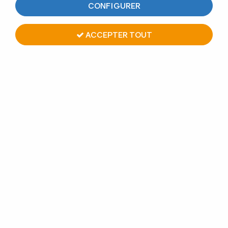
CONFIGURER
Le groupe Design Production
Nos engagements
ACCEPTER TOUT
Nous contacter
CGV
Mentions Légales
Politique de confidentialité
Plan du site
Une transmission sous le signe
de l'hommage et de la