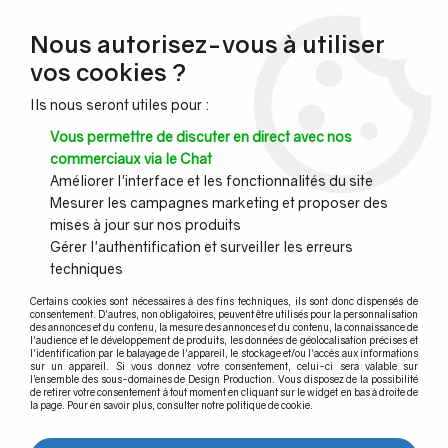
NOUVEAU CLIENT ?
Nous autorisez-vous à utiliser
Profitez de -7% supplémentaires avec le code promo
vos cookies ?
DESIGN7
Ils nous seront utiles pour :
CONGÉS :
Nous serons fermés du 10 au 23 août inclus - Toute l'équipe
Vous permettre de discuter en direct avec nos
vous souhaite de bonnes vacances !
commerciaux via le Chat
Améliorer l'interface et les fonctionnalités du site
Mesurer les campagnes marketing et proposer des
0
mises à jour sur nos produits
Gérer l'authentification et surveiller les erreurs
techniques
Accueil
>
Nos actualités
Certains cookies sont nécessaires à des fins techniques, ils sont donc dispensés de
consentement. D'autres, non obligatoires, peuvent être utilisés pour la personnalisation
des annonces et du contenu, la mesure des annonces et du contenu, la connaissance de
Nos actualités
l'audience et le développement de produits, les données de géolocalisation précises et
l'identification par le balayage de l'appareil, le stockage et/ou l'accès aux informations
sur un appareil. Si vous donnez votre consentement, celui-ci sera valable sur
l’ensemble des sous-domaines de Design Production. Vous disposez de la possibilité
de retirer votre consentement à tout moment en cliquant sur le widget en bas à droite de
la page. Pour en savoir plus, consulter notre politique de cookie.
Qui sommes-nous ?
Nos actualités