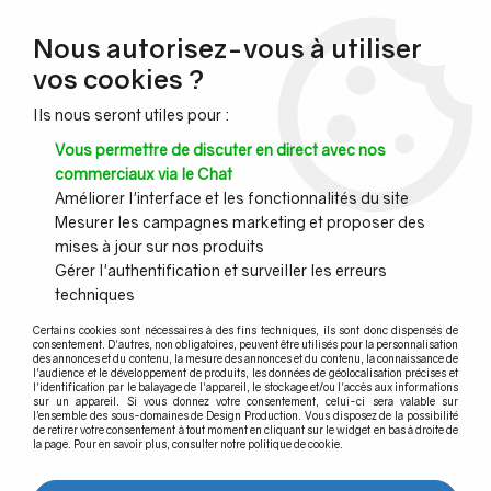
NOUVEAU CLIENT ?
Nous autorisez-vous à utiliser
Profitez de -7% supplémentaires avec le code promo
vos cookies ?
DESIGN7
Ils nous seront utiles pour :
CONGÉS :
Nous serons fermés du 10 au 23 août inclus - Toute l'équipe
Vous permettre de discuter en direct avec nos
vous souhaite de bonnes vacances !
commerciaux via le Chat
Améliorer l'interface et les fonctionnalités du site
Mesurer les campagnes marketing et proposer des
0
mises à jour sur nos produits
Gérer l'authentification et surveiller les erreurs
techniques
Accueil
>
Profil garde corps verre
>
Profil garde-corps verre pour tribune de stade
>
Profil TL-3030
>
Certains cookies sont nécessaires à des fins techniques, ils sont donc dispensés de
OUTIL DE POSE
consentement. D'autres, non obligatoires, peuvent être utilisés pour la personnalisation
des annonces et du contenu, la mesure des annonces et du contenu, la connaissance de
l'audience et le développement de produits, les données de géolocalisation précises et
l'identification par le balayage de l'appareil, le stockage et/ou l'accès aux informations
sur un appareil. Si vous donnez votre consentement, celui-ci sera valable sur
l’ensemble des sous-domaines de Design Production. Vous disposez de la possibilité
de retirer votre consentement à tout moment en cliquant sur le widget en bas à droite de
la page. Pour en savoir plus, consulter notre politique de cookie.