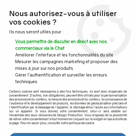
NOUVEAU CLIENT ?
Nous autorisez-vous à utiliser
Profitez de -7% supplémentaires avec le code promo
vos cookies ?
DESIGN7
Ils nous seront utiles pour :
CONGÉS :
Nous serons fermés du 10 au 23 août inclus - Toute l'équipe
Vous permettre de discuter en direct avec nos
vous souhaite de bonnes vacances !
commerciaux via le Chat
Améliorer l'interface et les fonctionnalités du site
Mesurer les campagnes marketing et proposer des
0
mises à jour sur nos produits
Gérer l'authentification et surveiller les erreurs
techniques
Accueil
>
>
SET DE CALES FLEX-FIT POUR TL-30/60
Certains cookies sont nécessaires à des fins techniques, ils sont donc dispensés de
consentement. D'autres, non obligatoires, peuvent être utilisés pour la personnalisation
des annonces et du contenu, la mesure des annonces et du contenu, la connaissance de
l'audience et le développement de produits, les données de géolocalisation précises et
l'identification par le balayage de l'appareil, le stockage et/ou l'accès aux informations
sur un appareil. Si vous donnez votre consentement, celui-ci sera valable sur
l’ensemble des sous-domaines de Design Production. Vous disposez de la possibilité
de retirer votre consentement à tout moment en cliquant sur le widget en bas à droite de
la page. Pour en savoir plus, consulter notre politique de cookie.