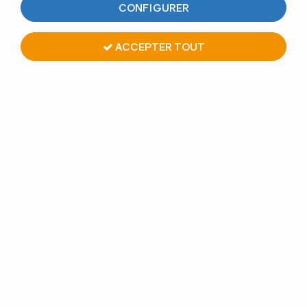
CONFIGURER
ACCEPTER TOUT
SET DE CALES FLEX-FIT
POUR TL-30/60
Soyez le premier à donner votre avis !