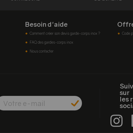
Besoin d'aide
Offr
Comment créer son devis garde-corps inox ?
Code p
FAQ des gardes-corps inox
Nous contacter
Sui
sur
les 
soc