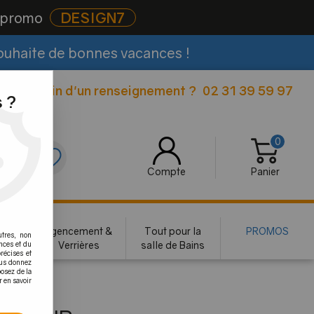
e promo
DESIGN7
souhaite de bonnes vacances !
Besoin d'un renseignement ?
02 31 39 59 97
|
 ?
0
0
Compte
Panier
rie
Agencement &
Tout pour la
PROMOS
utres, non
te
Verrières
salle de Bains
nces et du
récises et
vous donnez
osez de la
r en savoir