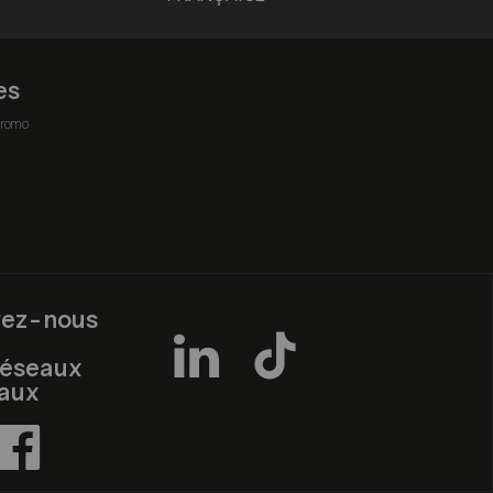
es
romo
vez-nous
réseaux
iaux