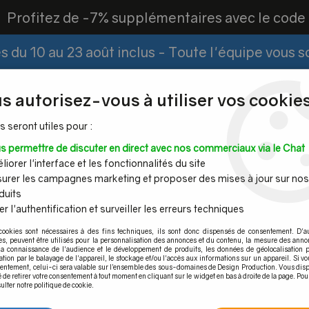
?
Profitez de -7% supplémentaires avec le cod
 du 10 au 23 août inclus - Toute l'équipe vous 
Paiement Fractionné
Demander un devis
|
s autorisez-vous à utiliser vos cookies
s seront utiles pour :
s permettre de discuter en direct avec nos commerciaux via le Chat
Espace PRO
iorer l'interface et les fonctionnalités du site
urer les campagnes marketing et proposer des mises à jour sur nos
duits
r l'authentification et surveiller les erreurs techniques
Mains
Tubes et
Câble inox &
Quincaille
cookies sont nécessaires à des fins techniques, ils sont donc dispensés de consentement. D'a
ourantes
barres inox
filet inox
pour por
res, peuvent être utilisés pour la personnalisation des annonces et du contenu, la mesure des anno
la connaissance de l'audience et le développement de produits, les données de géolocalisation p
 tribune de stade
>
Profil TL-3030
>
ANGLE 90° INTERIEUR
cation par le balayage de l'appareil, le stockage et/ou l'accès aux informations sur un appareil. Si 
sentement, celui-ci sera valable sur l’ensemble des sous-domaines de Design Production. Vous disp
é de retirer votre consentement à tout moment en cliquant sur le widget en bas à droite de la page. Pou
ulter notre politique de cookie.