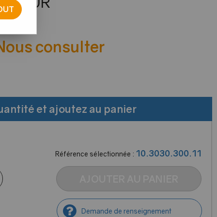
TERIEUR
OUT
e avis !
 Nous consulter
uantité et ajoutez au panier
10.3030.300.11
Référence sélectionnée :
AJOUTER AU PANIER
Demande de renseignement