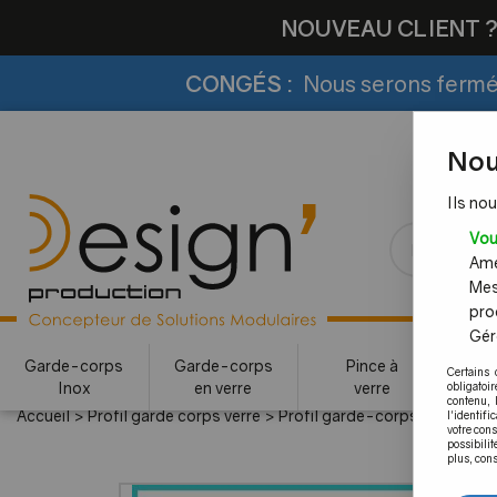
NOUVEAU CLIENT 
CONGÉS :
Nous serons fermés
Nou
Ils nou
Vou
Amél
Mes
pro
Gére
Garde-corps
Garde-corps
Pince à
Certains 
Inox
en verre
verre
c
obligatoi
contenu, 
Accueil
>
Profil garde corps verre
>
Profil garde-corps verre pour
l'identifi
votre con
possibilit
plus, cons