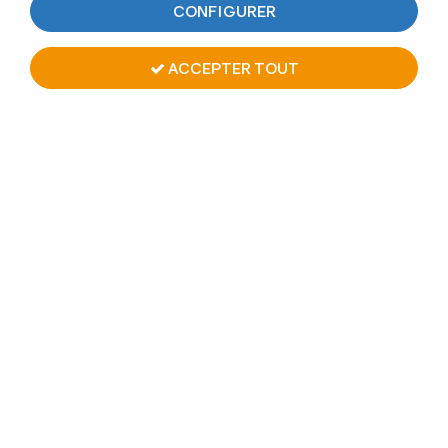
CONFIGURER
44 articles sur
44
ACCEPTER TOUT
TUBE Ø42.4 x 2 mm - Longueur 2 mètres - INOX
304 GR320