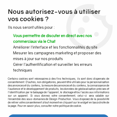
NOUVEAU CLIENT ?
Nous autorisez-vous à utiliser
Profitez de -7% supplémentaires avec le code promo
vos cookies ?
DESIGN7
Ils nous seront utiles pour :
CONGÉS :
Nous serons fermés du 10 au 23 août inclus - Toute l'équipe
Vous permettre de discuter en direct avec nos
vous souhaite de bonnes vacances !
commerciaux via le Chat
Améliorer l'interface et les fonctionnalités du site
Mesurer les campagnes marketing et proposer des
0
mises à jour sur nos produits
Gérer l'authentification et surveiller les erreurs
techniques
Accueil
>
Main courante murale
>
Main courante murale inox et accessoires
>
Main courante inox
Certains cookies sont nécessaires à des fins techniques, ils sont donc dispensés de
consentement. D'autres, non obligatoires, peuvent être utilisés pour la personnalisation
Tube inox carré - Tube inox rond
des annonces et du contenu, la mesure des annonces et du contenu, la connaissance de
l'audience et le développement de produits, les données de géolocalisation précises et
l'identification par le balayage de l'appareil, le stockage et/ou l'accès aux informations
sur un appareil. Si vous donnez votre consentement, celui-ci sera valable sur
l’ensemble des sous-domaines de Design Production. Vous disposez de la possibilité
de retirer votre consentement à tout moment en cliquant sur le widget en bas à droite de
la page. Pour en savoir plus, consulter notre politique de cookie.
TRIER & FILTRER