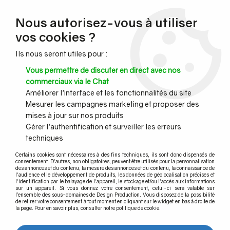
NOUVEAU CLIENT ?
Nous autorisez-vous à utiliser
Profitez de -7% supplémentaires avec le code promo
vos cookies ?
DESIGN7
Ils nous seront utiles pour :
CONGÉS :
Nous serons fermés du 10 au 23 août inclus - Toute l'équipe
Vous permettre de discuter en direct avec nos
vous souhaite de bonnes vacances !
commerciaux via le Chat
Améliorer l'interface et les fonctionnalités du site
Mesurer les campagnes marketing et proposer des
0
mises à jour sur nos produits
Gérer l'authentification et surveiller les erreurs
techniques
Accueil
>
Main courante murale
>
Main courante murale bois et accessoires aspect laiton
Certains cookies sont nécessaires à des fins techniques, ils sont donc dispensés de
consentement. D'autres, non obligatoires, peuvent être utilisés pour la personnalisation
des annonces et du contenu, la mesure des annonces et du contenu, la connaissance de
Main courante murale bois et
l'audience et le développement de produits, les données de géolocalisation précises et
l'identification par le balayage de l'appareil, le stockage et/ou l'accès aux informations
accessoires aspect laiton
sur un appareil. Si vous donnez votre consentement, celui-ci sera valable sur
l’ensemble des sous-domaines de Design Production. Vous disposez de la possibilité
de retirer votre consentement à tout moment en cliquant sur le widget en bas à droite de
la page. Pour en savoir plus, consulter notre politique de cookie.
Design Production vous propose une large gamme de main
courante en bois. Au choix,
main courante bois en kit
ou
main