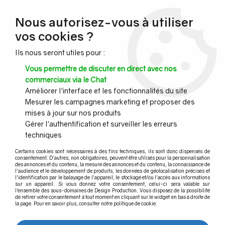
NOUVEAU CLIENT ?
Nous autorisez-vous à utiliser
Profitez de -7% supplémentaires avec le code promo
vos cookies ?
DESIGN7
Ils nous seront utiles pour :
CONGÉS :
Nous serons fermés du 10 au 23 août inclus - Toute l'équipe
Vous permettre de discuter en direct avec nos
vous souhaite de bonnes vacances !
commerciaux via le Chat
Améliorer l'interface et les fonctionnalités du site
Mesurer les campagnes marketing et proposer des
0
mises à jour sur nos produits
Gérer l'authentification et surveiller les erreurs
techniques
Accueil
>
Main courante murale
>
Main courante acier
Certains cookies sont nécessaires à des fins techniques, ils sont donc dispensés de
consentement. D'autres, non obligatoires, peuvent être utilisés pour la personnalisation
des annonces et du contenu, la mesure des annonces et du contenu, la connaissance de
Main courante acier
l'audience et le développement de produits, les données de géolocalisation précises et
l'identification par le balayage de l'appareil, le stockage et/ou l'accès aux informations
sur un appareil. Si vous donnez votre consentement, celui-ci sera valable sur
l’ensemble des sous-domaines de Design Production. Vous disposez de la possibilité
de retirer votre consentement à tout moment en cliquant sur le widget en bas à droite de
FABRICATION SUR MESURE :
la page. Pour en savoir plus, consulter notre politique de cookie.
Les mains courantes acier sont fabriquées dans notre