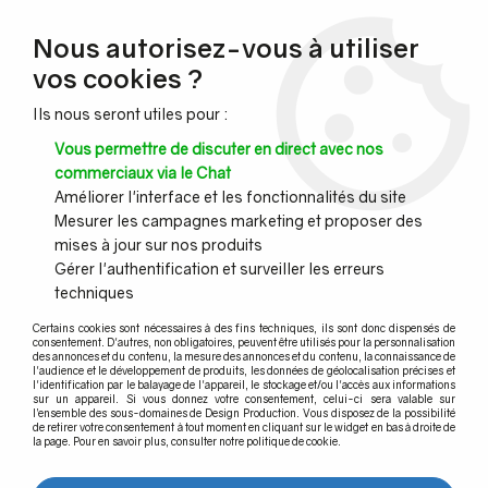
NOUVEAU CLIENT ?
Nous autorisez-vous à utiliser
Profitez de -7% supplémentaires avec le code promo
vos cookies ?
DESIGN7
Ils nous seront utiles pour :
CONGÉS :
Nous serons fermés du 10 au 23 août inclus - Toute l'équipe
Vous permettre de discuter en direct avec nos
vous souhaite de bonnes vacances !
commerciaux via le Chat
Améliorer l'interface et les fonctionnalités du site
Mesurer les campagnes marketing et proposer des
0
mises à jour sur nos produits
Gérer l'authentification et surveiller les erreurs
techniques
Accueil
>
Main courante murale
>
Main courante murale bois et accessoires aspect laiton
>
Certains cookies sont nécessaires à des fins techniques, ils sont donc dispensés de
Mains courantes bois en kit - supports aspect laiton
consentement. D'autres, non obligatoires, peuvent être utilisés pour la personnalisation
des annonces et du contenu, la mesure des annonces et du contenu, la connaissance de
l'audience et le développement de produits, les données de géolocalisation précises et
Mains courantes bois en kit -
l'identification par le balayage de l'appareil, le stockage et/ou l'accès aux informations
sur un appareil. Si vous donnez votre consentement, celui-ci sera valable sur
supports aspect laiton
l’ensemble des sous-domaines de Design Production. Vous disposez de la possibilité
de retirer votre consentement à tout moment en cliquant sur le widget en bas à droite de
la page. Pour en savoir plus, consulter notre politique de cookie.