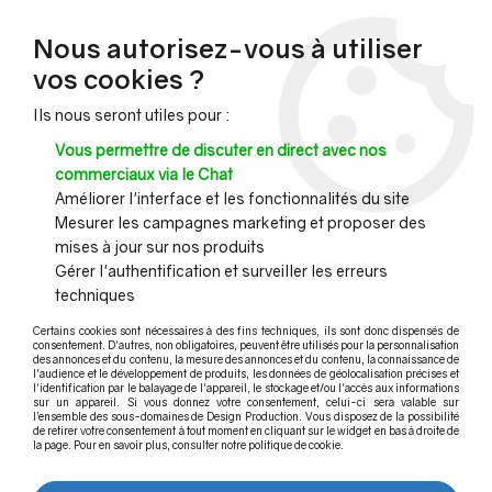
NOUVEAU CLIENT ?
Nous autorisez-vous à utiliser
Profitez de -7% supplémentaires avec le code promo
vos cookies ?
DESIGN7
Ils nous seront utiles pour :
CONGÉS :
Nous serons fermés du 10 au 23 août inclus - Toute l'équipe
Vous permettre de discuter en direct avec nos
vous souhaite de bonnes vacances !
commerciaux via le Chat
Améliorer l'interface et les fonctionnalités du site
Mesurer les campagnes marketing et proposer des
0
mises à jour sur nos produits
Gérer l'authentification et surveiller les erreurs
techniques
Accueil
>
Tubes et barres inox
>
Tube inox - Découpe sur mesure
>
TUBE Ø42.4 x 2 mm - INOX 316 POLI BRILLANT à la coupe
Certains cookies sont nécessaires à des fins techniques, ils sont donc dispensés de
consentement. D'autres, non obligatoires, peuvent être utilisés pour la personnalisation
des annonces et du contenu, la mesure des annonces et du contenu, la connaissance de
l'audience et le développement de produits, les données de géolocalisation précises et
l'identification par le balayage de l'appareil, le stockage et/ou l'accès aux informations
sur un appareil. Si vous donnez votre consentement, celui-ci sera valable sur
l’ensemble des sous-domaines de Design Production. Vous disposez de la possibilité
de retirer votre consentement à tout moment en cliquant sur le widget en bas à droite de
la page. Pour en savoir plus, consulter notre politique de cookie.