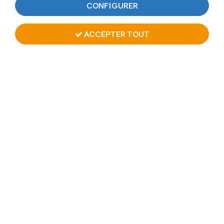
CONFIGURER
ACCEPTER TOUT
TUBE Ø42.4 X 2 MM - INOX
316 POLI BRILLANT À LA
COUPE