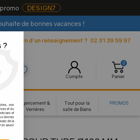
e promo
DESIGN7
souhaite de bonnes vacances !
Besoin d'un renseignement ?
02 31 39 59 97
|
 ?
0
0
Compte
Panier
rie
Agencement &
Tout pour la
PROMOS
utres, non
te
Verrières
salle de Bains
nces et du
récises et
mm
vous donnez
osez de la
r en savoir