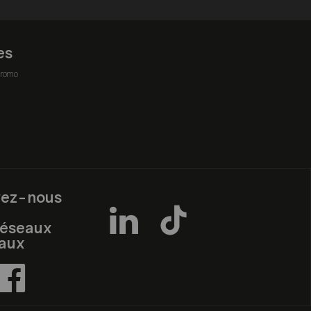
es
romo
vez-nous
réseaux
iaux