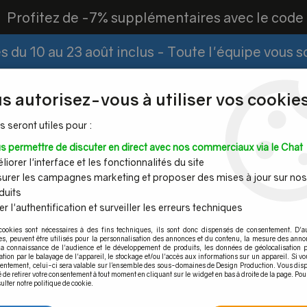
?
Profitez de -7% supplémentaires avec le cod
 du 10 au 23 août inclus - Toute l'équipe vous 
Paiement Fractionné
Demander un devis
|
s autorisez-vous à utiliser vos cookies
s seront utiles pour :
s permettre de discuter en direct avec nos commerciaux via le Chat
Espace PRO
iorer l'interface et les fonctionnalités du site
urer les campagnes marketing et proposer des mises à jour sur nos
duits
r l'authentification et surveiller les erreurs techniques
Mains
Tubes et
Câble inox &
Quincaille
cookies sont nécessaires à des fins techniques, ils sont donc dispensés de consentement. D'a
ourantes
barres inox
filet inox
pour por
res, peuvent être utilisés pour la personnalisation des annonces et du contenu, la mesure des anno
la connaissance de l'audience et le développement de produits, les données de géolocalisation p
francaise
>
Pièces détachées
>
Embase manchon pour tube Ø100 
cation par le balayage de l'appareil, le stockage et/ou l'accès aux informations sur un appareil. Si 
sentement, celui-ci sera valable sur l’ensemble des sous-domaines de Design Production. Vous disp
é de retirer votre consentement à tout moment en cliquant sur le widget en bas à droite de la page. Pou
ulter notre politique de cookie.