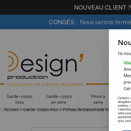
NOUVEAU CLIENT 
CONGÉS :
Nous serons fermés
Nou
Ils nou
Vou
Amél
Mes
pro
Gére
Garde-corps
Garde-corps
Pince à
Certains 
Inox
en verre
verre
c
obligatoi
contenu, 
Accueil
>
Garde-corps inox
>
Poteau de balustrade fixation à la 
l'identifi
votre con
possibilit
plus, cons