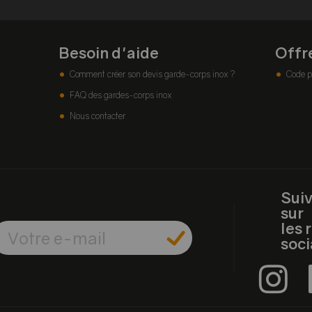
Besoin d'aide
Offr
Comment créer son devis garde-corps inox ?
Code p
FAQ des gardes-corps inox
Nous contacter
Sui
sur
les 
soc