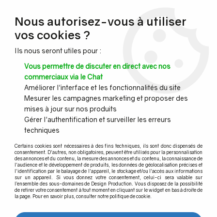
NOUVEAU CLIENT ?
Nous autorisez-vous à utiliser
Profitez de -7% supplémentaires avec le code promo
vos cookies ?
DESIGN7
Ils nous seront utiles pour :
CONGÉS :
Nous serons fermés du 10 au 23 août inclus - Toute l'équipe
Vous permettre de discuter en direct avec nos
vous souhaite de bonnes vacances !
commerciaux via le Chat
Améliorer l'interface et les fonctionnalités du site
Mesurer les campagnes marketing et proposer des
0
mises à jour sur nos produits
Gérer l'authentification et surveiller les erreurs
techniques
Accueil
>
Garde-corps inox
>
Poteau de balustrade fixation à la francaise
>
Certains cookies sont nécessaires à des fins techniques, ils sont donc dispensés de
Poteau fixation à la française
>
Poteau - H 970 mm + cache embase
consentement. D'autres, non obligatoires, peuvent être utilisés pour la personnalisation
Ø125 mm
des annonces et du contenu, la mesure des annonces et du contenu, la connaissance de
l'audience et le développement de produits, les données de géolocalisation précises et
l'identification par le balayage de l'appareil, le stockage et/ou l'accès aux informations
sur un appareil. Si vous donnez votre consentement, celui-ci sera valable sur
l’ensemble des sous-domaines de Design Production. Vous disposez de la possibilité
de retirer votre consentement à tout moment en cliquant sur le widget en bas à droite de
la page. Pour en savoir plus, consulter notre politique de cookie.