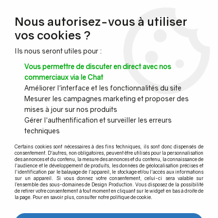
NOUVEAU CLIENT ?
Nous autorisez-vous à utiliser
Profitez de -7% supplémentaires avec le code promo
vos cookies ?
DESIGN7
Ils nous seront utiles pour :
CONGÉS :
Nous serons fermés du 10 au 23 août inclus - Toute l'équipe
Vous permettre de discuter en direct avec nos
vous souhaite de bonnes vacances !
commerciaux via le Chat
Améliorer l'interface et les fonctionnalités du site
Mesurer les campagnes marketing et proposer des
0
mises à jour sur nos produits
Gérer l'authentification et surveiller les erreurs
techniques
Accueil
>
Main courante murale
>
Main courante murale inox et accessoires
>
Certains cookies sont nécessaires à des fins techniques, ils sont donc dispensés de
Embout pour main courante inox
consentement. D'autres, non obligatoires, peuvent être utilisés pour la personnalisation
des annonces et du contenu, la mesure des annonces et du contenu, la connaissance de
l'audience et le développement de produits, les données de géolocalisation précises et
Terminaison et embout
l'identification par le balayage de l'appareil, le stockage et/ou l'accès aux informations
sur un appareil. Si vous donnez votre consentement, celui-ci sera valable sur
l’ensemble des sous-domaines de Design Production. Vous disposez de la possibilité
de retirer votre consentement à tout moment en cliquant sur le widget en bas à droite de
La pièce idéal pour finir votre
la page. Pour en savoir plus, consulter notre politique de cookie.