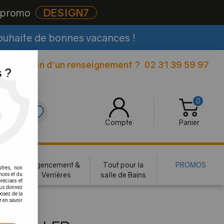
e promo
DESIGN7
souhaite de bonnes vacances !
Besoin d'un renseignement ?
02 31 39 59 97
|
 ?
0
0
Compte
Panier
rie
Agencement &
Tout pour la
PROMOS
utres, non
te
Verrières
salle de Bains
nces et du
récises et
vous donnez
osez de la
r en savoir