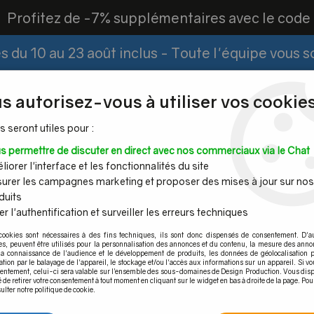
?
Profitez de -7% supplémentaires avec le cod
 du 10 au 23 août inclus - Toute l'équipe vous 
Paiement Fractionné
Demander un devis
|
s autorisez-vous à utiliser vos cookies
s seront utiles pour :
s permettre de discuter en direct avec nos commerciaux via le Chat
Espace PRO
iorer l'interface et les fonctionnalités du site
urer les campagnes marketing et proposer des mises à jour sur nos
duits
r l'authentification et surveiller les erreurs techniques
Mains
Tubes et
Câble inox &
Quincaille
cookies sont nécessaires à des fins techniques, ils sont donc dispensés de consentement. D'a
ourantes
barres inox
filet inox
pour por
res, peuvent être utilisés pour la personnalisation des annonces et du contenu, la mesure des anno
la connaissance de l'audience et le développement de produits, les données de géolocalisation p
ccessoires
>
Embout pour main courante inox
>
Embout plat à coller
cation par le balayage de l'appareil, le stockage et/ou l'accès aux informations sur un appareil. Si 
sentement, celui-ci sera valable sur l’ensemble des sous-domaines de Design Production. Vous disp
é de retirer votre consentement à tout moment en cliquant sur le widget en bas à droite de la page. Pou
ulter notre politique de cookie.