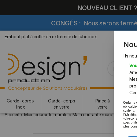
NOUVEAU CLIENT 
CONGÉS :
Nous serons fermés
Embout plat à coller en extrémité de tube inox
Nou
Ils nou
Vou
Amél
Mes
pro
Gére
Garde-corps
Garde-corps
Pince à
Certains 
Inox
en verre
verre
c
obligatoi
contenu, 
Accueil
>
Main courante murale
>
Main courante murale inox et a
l'identifi
votre con
possibilit
plus, cons