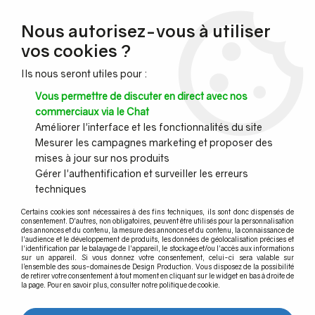
NOUVEAU CLIENT ?
Nous autorisez-vous à utiliser
Profitez de -7% supplémentaires avec le code promo
vos cookies ?
DESIGN7
Ils nous seront utiles pour :
CONGÉS :
Nous serons fermés du 10 au 23 août inclus - Toute l'équipe
Vous permettre de discuter en direct avec nos
vous souhaite de bonnes vacances !
commerciaux via le Chat
Améliorer l'interface et les fonctionnalités du site
Mesurer les campagnes marketing et proposer des
0
mises à jour sur nos produits
Gérer l'authentification et surveiller les erreurs
techniques
Accueil
>
Garde-corps inox
>
Terminaison et embout noir anthracite pour tube inox
>
Embout plat à
Certains cookies sont nécessaires à des fins techniques, ils sont donc dispensés de
coller pour tube carré - NOIR ANTHRACITE
consentement. D'autres, non obligatoires, peuvent être utilisés pour la personnalisation
des annonces et du contenu, la mesure des annonces et du contenu, la connaissance de
l'audience et le développement de produits, les données de géolocalisation précises et
l'identification par le balayage de l'appareil, le stockage et/ou l'accès aux informations
sur un appareil. Si vous donnez votre consentement, celui-ci sera valable sur
l’ensemble des sous-domaines de Design Production. Vous disposez de la possibilité
de retirer votre consentement à tout moment en cliquant sur le widget en bas à droite de
la page. Pour en savoir plus, consulter notre politique de cookie.