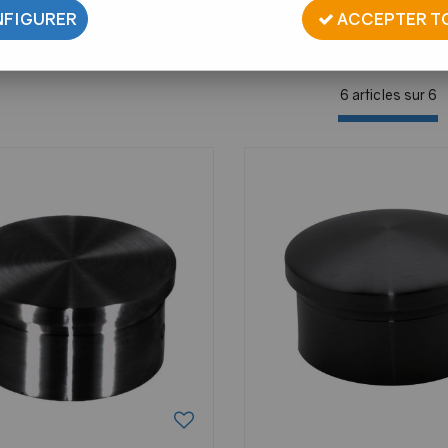
FIGURER
ACCEPTER T
6 articles sur
6