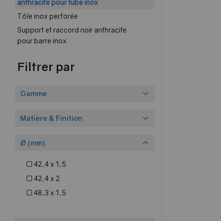
anthracite pour tube inox
Tôle inox perforée
Support et raccord noir anthracite
pour barre inox
Filtrer par
Gamme
Matière & Finition
Ø (mm)
42,4 x 1,5
42,4 x 2
48,3 x 1,5