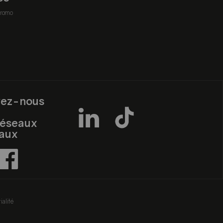
romo
vez-nous
réseaux
iaux
ialité