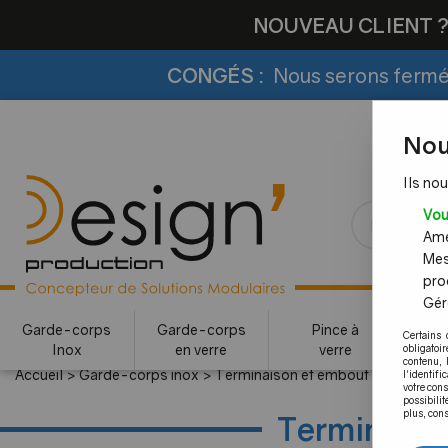
NOUVEAU CLIENT 
CONGÉS :
Nous serons fermés
Nou
Ils nou
Vou
Amél
Mes
pro
Gére
Garde-corps
Garde-corps
Pince à
Certains 
Inox
en verre
verre
c
obligatoi
contenu, 
Accueil
>
Garde-corps inox
>
Terminaison et embout noir anthrac
l'identifi
votre con
possibilit
plus, cons
Terminaison