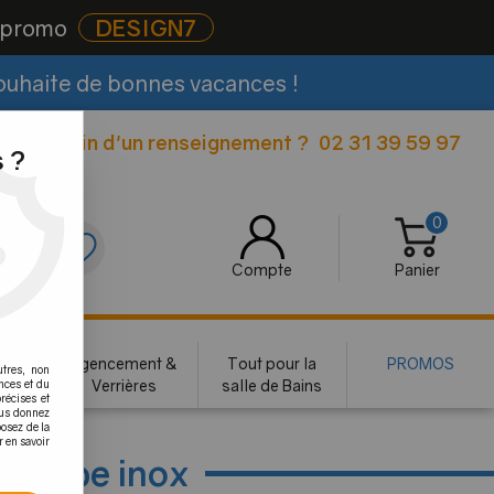
e promo
DESIGN7
souhaite de bonnes vacances !
Besoin d'un renseignement ?
02 31 39 59 97
|
 ?
0
0
Compte
Panier
rie
Agencement &
Tout pour la
PROMOS
utres, non
te
Verrières
salle de Bains
nces et du
récises et
vous donnez
osez de la
r en savoir
ur tube inox