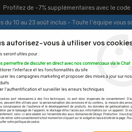
?
Profitez de -7% supplémentaires avec le cod
 du 10 au 23 août inclus - Toute l'équipe vous 
Paiement Fractionné
Demander un devis
|
s autorisez-vous à utiliser vos cookies
s seront utiles pour :
s permettre de discuter en direct avec nos commerciaux via le Chat
Espace PRO
iorer l'interface et les fonctionnalités du site
urer les campagnes marketing et proposer des mises à jour sur nos
duits
r l'authentification et surveiller les erreurs techniques
Mains
Tubes et
Câble inox &
Quincaille
cookies sont nécessaires à des fins techniques, ils sont donc dispensés de consentement. D'a
ourantes
barres inox
filet inox
pour por
res, peuvent être utilisés pour la personnalisation des annonces et du contenu, la mesure des anno
la connaissance de l'audience et le développement de produits, les données de géolocalisation p
ite pour tube inox
cation par le balayage de l'appareil, le stockage et/ou l'accès aux informations sur un appareil. Si 
sentement, celui-ci sera valable sur l’ensemble des sous-domaines de Design Production. Vous disp
é de retirer votre consentement à tout moment en cliquant sur le widget en bas à droite de la page. Pou
ulter notre politique de cookie.
 et embout noir anthracite po