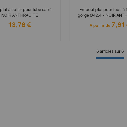
lat à coller pour tube carré -
Embout plat pour tube à 
NOIR ANTHRACITE
gorge Ø42.4 - NOIR ANT
13,78 €
7,91
À partir de
6 articles sur
6