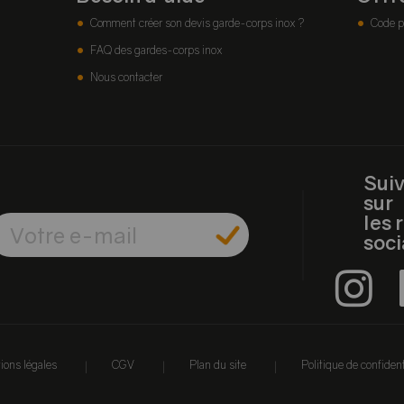
Comment créer son devis garde-corps inox ?
Code p
FAQ des gardes-corps inox
Nous contacter
Sui
sur
les 
soc
|
|
|
ions légales
CGV
Plan du site
Politique de confident