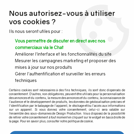
NOUVEAU CLIENT ?
Nous autorisez-vous à utiliser
Profitez de -7% supplémentaires avec le code promo
vos cookies ?
DESIGN7
Ils nous seront utiles pour :
CONGÉS :
Nous serons fermés du 10 au 23 août inclus - Toute l'équipe
Vous permettre de discuter en direct avec nos
vous souhaite de bonnes vacances !
commerciaux via le Chat
Améliorer l'interface et les fonctionnalités du site
Mesurer les campagnes marketing et proposer des
0
mises à jour sur nos produits
Gérer l'authentification et surveiller les erreurs
techniques
Accueil
>
Profil garde corps verre
>
Profil garde-corps verre pour habitation privée
>
Uniq HP-O 0.5S
Certains cookies sont nécessaires à des fins techniques, ils sont donc dispensés de
consentement. D'autres, non obligatoires, peuvent être utilisés pour la personnalisation
des annonces et du contenu, la mesure des annonces et du contenu, la connaissance de
Uniq HP-O 0.5S
l'audience et le développement de produits, les données de géolocalisation précises et
l'identification par le balayage de l'appareil, le stockage et/ou l'accès aux informations
sur un appareil. Si vous donnez votre consentement, celui-ci sera valable sur
l’ensemble des sous-domaines de Design Production. Vous disposez de la possibilité
de retirer votre consentement à tout moment en cliquant sur le widget en bas à droite de
la page. Pour en savoir plus, consulter notre politique de cookie.
TRIER & FILTRER