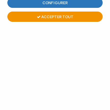
CONFIGURER
8 articles sur
8
ACCEPTER TOUT
KIT PROFIL DE SOL HP-0,5S - LONGUEUR 4000
mm - ASPECT INOX