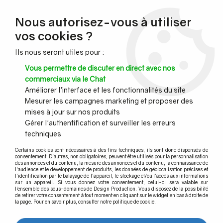
NOUVEAU CLIENT ?
Nous autorisez-vous à utiliser
Profitez de -7% supplémentaires avec le code promo
vos cookies ?
DESIGN7
Ils nous seront utiles pour :
CONGÉS :
Nous serons fermés du 10 au 23 août inclus - Toute l'équipe
Vous permettre de discuter en direct avec nos
vous souhaite de bonnes vacances !
commerciaux via le Chat
Améliorer l'interface et les fonctionnalités du site
Mesurer les campagnes marketing et proposer des
0
mises à jour sur nos produits
Gérer l'authentification et surveiller les erreurs
techniques
Accueil
>
Profil garde corps verre
>
Profil garde-corps verre pour habitation privée
>
Profil TL-6011
Certains cookies sont nécessaires à des fins techniques, ils sont donc dispensés de
consentement. D'autres, non obligatoires, peuvent être utilisés pour la personnalisation
des annonces et du contenu, la mesure des annonces et du contenu, la connaissance de
Profil TL-6011
l'audience et le développement de produits, les données de géolocalisation précises et
l'identification par le balayage de l'appareil, le stockage et/ou l'accès aux informations
sur un appareil. Si vous donnez votre consentement, celui-ci sera valable sur
l’ensemble des sous-domaines de Design Production. Vous disposez de la possibilité
de retirer votre consentement à tout moment en cliquant sur le widget en bas à droite de
la page. Pour en savoir plus, consulter notre politique de cookie.
TRIER & FILTRER