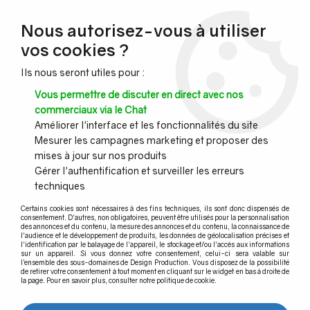
NOUVEAU CLIENT ?
Nous autorisez-vous à utiliser
Profitez de -7% supplémentaires avec le code promo
vos cookies ?
DESIGN7
Ils nous seront utiles pour :
CONGÉS :
Nous serons fermés du 10 au 23 août inclus - Toute l'équipe
Vous permettre de discuter en direct avec nos
vous souhaite de bonnes vacances !
commerciaux via le Chat
Améliorer l'interface et les fonctionnalités du site
Mesurer les campagnes marketing et proposer des
0
mises à jour sur nos produits
Gérer l'authentification et surveiller les erreurs
techniques
Accueil
>
Profil garde corps verre
>
Profil garde-corps verre pour habitation privée
>
Profil TL-6010
Certains cookies sont nécessaires à des fins techniques, ils sont donc dispensés de
consentement. D'autres, non obligatoires, peuvent être utilisés pour la personnalisation
des annonces et du contenu, la mesure des annonces et du contenu, la connaissance de
Profil TL-6010
l'audience et le développement de produits, les données de géolocalisation précises et
l'identification par le balayage de l'appareil, le stockage et/ou l'accès aux informations
sur un appareil. Si vous donnez votre consentement, celui-ci sera valable sur
l’ensemble des sous-domaines de Design Production. Vous disposez de la possibilité
de retirer votre consentement à tout moment en cliquant sur le widget en bas à droite de
la page. Pour en savoir plus, consulter notre politique de cookie.
TRIER & FILTRER