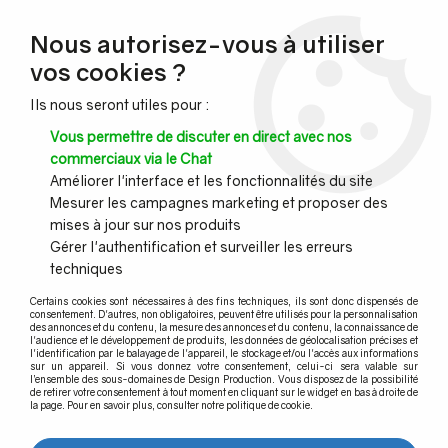
NOUVEAU CLIENT ?
Nous autorisez-vous à utiliser
Profitez de -7% supplémentaires avec le code promo
vos cookies ?
DESIGN7
Ils nous seront utiles pour :
CONGÉS :
Nous serons fermés du 10 au 23 août inclus - Toute l'équipe
Vous permettre de discuter en direct avec nos
vous souhaite de bonnes vacances !
commerciaux via le Chat
Améliorer l'interface et les fonctionnalités du site
Mesurer les campagnes marketing et proposer des
0
mises à jour sur nos produits
Gérer l'authentification et surveiller les erreurs
techniques
Accueil
>
Profil garde corps verre
>
Profil garde-corps verre pour habitation privée
>
Uniq HP-O 0.5S
>
Certains cookies sont nécessaires à des fins techniques, ils sont donc dispensés de
RACCORD 90° - ANGLE intérieur
consentement. D'autres, non obligatoires, peuvent être utilisés pour la personnalisation
des annonces et du contenu, la mesure des annonces et du contenu, la connaissance de
l'audience et le développement de produits, les données de géolocalisation précises et
l'identification par le balayage de l'appareil, le stockage et/ou l'accès aux informations
sur un appareil. Si vous donnez votre consentement, celui-ci sera valable sur
l’ensemble des sous-domaines de Design Production. Vous disposez de la possibilité
de retirer votre consentement à tout moment en cliquant sur le widget en bas à droite de
la page. Pour en savoir plus, consulter notre politique de cookie.