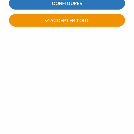
CONFIGURER
ACCEPTER TOUT
RACCORD 90° - ANGLE
INTÉRIEUR
Soyez le premier à donner votre avis !