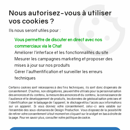
NOUVEAU CLIENT ?
Nous autorisez-vous à utiliser
Profitez de -7% supplémentaires avec le code promo
vos cookies ?
DESIGN7
Ils nous seront utiles pour :
CONGÉS :
Nous serons fermés du 10 au 23 août inclus - Toute l'équipe
Vous permettre de discuter en direct avec nos
vous souhaite de bonnes vacances !
commerciaux via le Chat
Améliorer l'interface et les fonctionnalités du site
Mesurer les campagnes marketing et proposer des
0
mises à jour sur nos produits
Gérer l'authentification et surveiller les erreurs
techniques
Accueil
>
Profil garde corps verre
>
Profil garde-corps verre pour collectivite, ERP public
>
Uniq SB-A1
>
Certains cookies sont nécessaires à des fins techniques, ils sont donc dispensés de
10 TIGES D'ANCRAGE FISCHER A 10x150 mm
consentement. D'autres, non obligatoires, peuvent être utilisés pour la personnalisation
des annonces et du contenu, la mesure des annonces et du contenu, la connaissance de
l'audience et le développement de produits, les données de géolocalisation précises et
l'identification par le balayage de l'appareil, le stockage et/ou l'accès aux informations
sur un appareil. Si vous donnez votre consentement, celui-ci sera valable sur
l’ensemble des sous-domaines de Design Production. Vous disposez de la possibilité
de retirer votre consentement à tout moment en cliquant sur le widget en bas à droite de
la page. Pour en savoir plus, consulter notre politique de cookie.