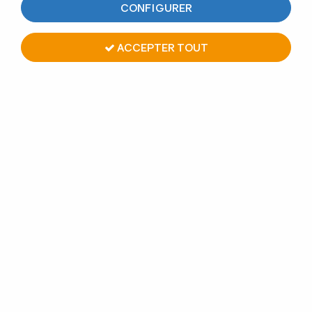
CONFIGURER
ACCEPTER TOUT
10 TIGES D'ANCRAGE
FISCHER A 10X150 MM
Soyez le premier à donner votre avis !