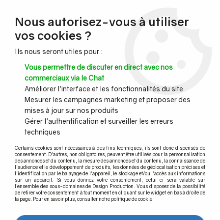
NOUVEAU CLIENT ?
Nous autorisez-vous à utiliser
Profitez de -7% supplémentaires avec le code promo
vos cookies ?
DESIGN7
Ils nous seront utiles pour :
CONGÉS :
Nous serons fermés du 10 au 23 août inclus - Toute l'équipe
Vous permettre de discuter en direct avec nos
vous souhaite de bonnes vacances !
commerciaux via le Chat
Améliorer l'interface et les fonctionnalités du site
Mesurer les campagnes marketing et proposer des
0
mises à jour sur nos produits
Gérer l'authentification et surveiller les erreurs
techniques
Accueil
>
Main courante murale
>
Main courante inox à LED et accessoires
>
Connecteurs électriques
Certains cookies sont nécessaires à des fins techniques, ils sont donc dispensés de
consentement. D'autres, non obligatoires, peuvent être utilisés pour la personnalisation
des annonces et du contenu, la mesure des annonces et du contenu, la connaissance de
Connecteurs électriques
l'audience et le développement de produits, les données de géolocalisation précises et
l'identification par le balayage de l'appareil, le stockage et/ou l'accès aux informations
sur un appareil. Si vous donnez votre consentement, celui-ci sera valable sur
l’ensemble des sous-domaines de Design Production. Vous disposez de la possibilité
de retirer votre consentement à tout moment en cliquant sur le widget en bas à droite de
la page. Pour en savoir plus, consulter notre politique de cookie.
TRIER & FILTRER