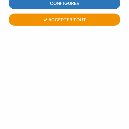
CONFIGURER
4 articles sur
4
ACCEPTER TOUT
CONNECTEUR ELECTRIQUE IP40 POUR MAIN
COURANTE LED Ø42.4 mm