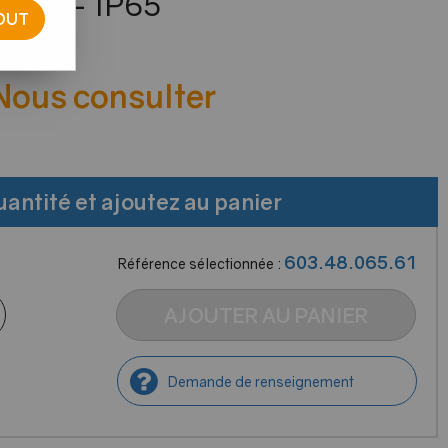
LED - IP65
OUT
e avis !
 Nous consulter
uantité et ajoutez au panier
603.48.065.61
Référence sélectionnée :
AJOUTER AU PANIER
Demande de renseignement