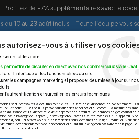
?
Profitez de -7% supplémentaires avec le cod
 du 10 au 23 août inclus - Toute l'équipe vous 
Paiement Fractionné
Demander un devis
|
s autorisez-vous à utiliser vos cookies
s seront utiles pour :
s permettre de discuter en direct avec nos commerciaux via le Chat
Espace PRO
iorer l'interface et les fonctionnalités du site
urer les campagnes marketing et proposer des mises à jour sur nos
duits
r l'authentification et surveiller les erreurs techniques
Mains
Tubes et
Câble inox &
Quincaille
cookies sont nécessaires à des fins techniques, ils sont donc dispensés de consentement. D'a
ourantes
barres inox
filet inox
pour por
res, peuvent être utilisés pour la personnalisation des annonces et du contenu, la mesure des anno
la connaissance de l'audience et le développement de produits, les données de géolocalisation p
essoires
>
Connecteurs électriques
>
EMBOUT POUR LED - IP65
cation par le balayage de l'appareil, le stockage et/ou l'accès aux informations sur un appareil. Si 
sentement, celui-ci sera valable sur l’ensemble des sous-domaines de Design Production. Vous disp
é de retirer votre consentement à tout moment en cliquant sur le widget en bas à droite de la page. Pou
ulter notre politique de cookie.