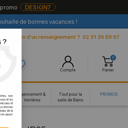
e promo
DESIGN7
souhaite de bonnes vacances !
Besoin d'un renseignement ?
02 31 39 59 97
|
 ?
0
0
Compte
Panier
rie
Agencement &
Tout pour la
PROMOS
utres, non
te
Verrières
salle de Bains
nces et du
récises et
vous donnez
osez de la
r en savoir