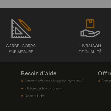
GARDE-CORPS
LIVRAISON
SUR MESURE
DE QUALITÉ
Besoin d'aide
Offr
Comment créer son devis garde-corps inox ?
Code p
FAQ des gardes-corps inox
Nous contacter