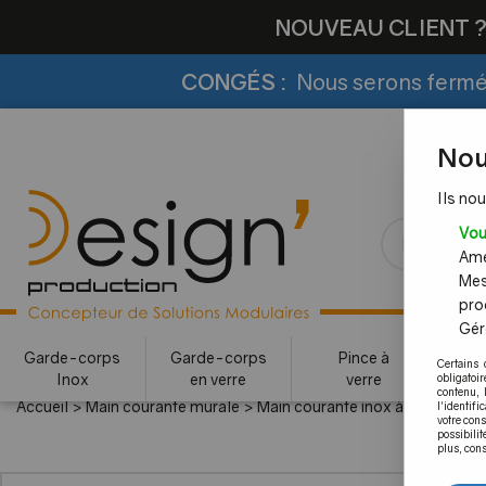
NOUVEAU CLIENT 
CONGÉS :
Nous serons fermés
Nou
Ils nou
Vou
Amél
Mes
pro
Gére
Garde-corps
Garde-corps
Pince à
Certains 
Inox
en verre
verre
c
obligatoi
contenu, 
Accueil
>
Main courante murale
>
Main courante inox à LED et acc
l'identifi
votre con
possibilit
plus, cons