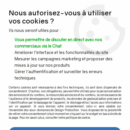
NOUVEAU CLIENT ?
Nous autorisez-vous à utiliser
Profitez de -7% supplémentaires avec le code promo
vos cookies ?
DESIGN7
Ils nous seront utiles pour :
CONGÉS :
Nous serons fermés du 10 au 23 août inclus - Toute l'équipe
Vous permettre de discuter en direct avec nos
vous souhaite de bonnes vacances !
commerciaux via le Chat
Améliorer l'interface et les fonctionnalités du site
Mesurer les campagnes marketing et proposer des
0
mises à jour sur nos produits
Gérer l'authentification et surveiller les erreurs
techniques
Accueil
>
Main courante murale
>
Main courante murale aspect laiton et accessoires
>
Certains cookies sont nécessaires à des fins techniques, ils sont donc dispensés de
Raccord et coude pour main courante aspect laiton poli
consentement. D'autres, non obligatoires, peuvent être utilisés pour la personnalisation
des annonces et du contenu, la mesure des annonces et du contenu, la connaissance de
l'audience et le développement de produits, les données de géolocalisation précises et
Raccord et coude pour main
l'identification par le balayage de l'appareil, le stockage et/ou l'accès aux informations
sur un appareil. Si vous donnez votre consentement, celui-ci sera valable sur
courante aspect laiton poli
l’ensemble des sous-domaines de Design Production. Vous disposez de la possibilité
de retirer votre consentement à tout moment en cliquant sur le widget en bas à droite de
la page. Pour en savoir plus, consulter notre politique de cookie.