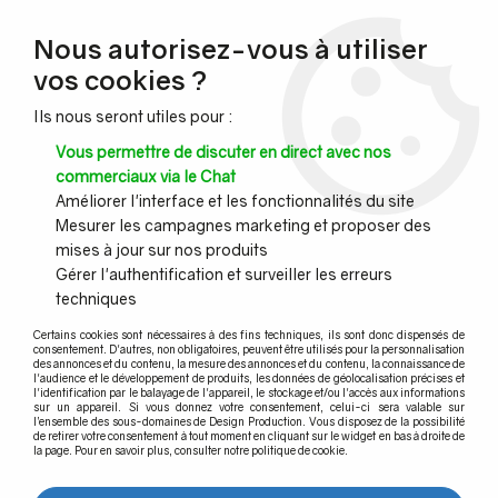
NOUVEAU CLIENT ?
Nous autorisez-vous à utiliser
Profitez de -7% supplémentaires avec le code promo
vos cookies ?
DESIGN7
Ils nous seront utiles pour :
CONGÉS :
Nous serons fermés du 10 au 23 août inclus - Toute l'équipe
Vous permettre de discuter en direct avec nos
vous souhaite de bonnes vacances !
commerciaux via le Chat
Améliorer l'interface et les fonctionnalités du site
Mesurer les campagnes marketing et proposer des
0
mises à jour sur nos produits
Gérer l'authentification et surveiller les erreurs
techniques
Accueil
>
Agencement et Menuiseries
>
Design laiton et inox
>
Raccord
>
Raccord pour repose-pied simple
Certains cookies sont nécessaires à des fins techniques, ils sont donc dispensés de
consentement. D'autres, non obligatoires, peuvent être utilisés pour la personnalisation
des annonces et du contenu, la mesure des annonces et du contenu, la connaissance de
l'audience et le développement de produits, les données de géolocalisation précises et
l'identification par le balayage de l'appareil, le stockage et/ou l'accès aux informations
sur un appareil. Si vous donnez votre consentement, celui-ci sera valable sur
l’ensemble des sous-domaines de Design Production. Vous disposez de la possibilité
de retirer votre consentement à tout moment en cliquant sur le widget en bas à droite de
la page. Pour en savoir plus, consulter notre politique de cookie.