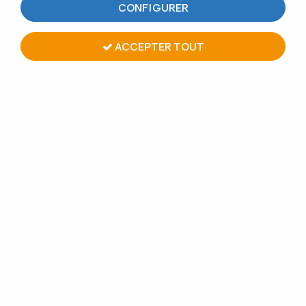
CONFIGURER
ACCEPTER TOUT
RACCORD POUR REPOSE-
PIED SIMPLE
Soyez le premier à donner votre avis !