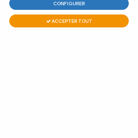
CONFIGURER
ACCEPTER TOUT
SUPPORT MURAL MAIN
COURANTE PLATE & RONDE -
FIXATION INVISIBLE