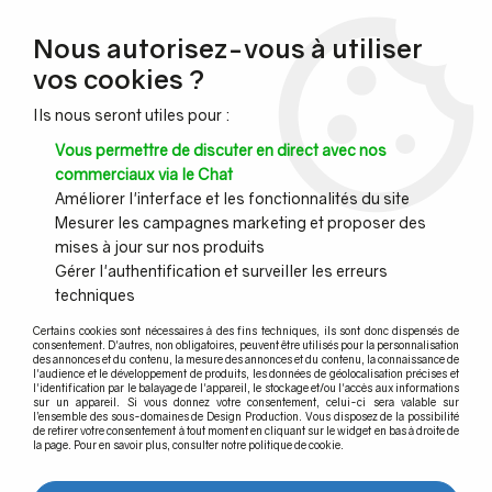
NOUVEAU CLIENT ?
Nous autorisez-vous à utiliser
Profitez de -7% supplémentaires avec le code promo
vos cookies ?
DESIGN7
Ils nous seront utiles pour :
CONGÉS :
Nous serons fermés du 10 au 23 août inclus - Toute l'équipe
Vous permettre de discuter en direct avec nos
vous souhaite de bonnes vacances !
commerciaux via le Chat
Améliorer l'interface et les fonctionnalités du site
Mesurer les campagnes marketing et proposer des
0
mises à jour sur nos produits
Gérer l'authentification et surveiller les erreurs
techniques
Accueil
>
Agencement et Menuiseries
>
Design laiton et inox
>
Support main courante
>
Support mural main courante plate & ronde -
Certains cookies sont nécessaires à des fins techniques, ils sont donc dispensés de
fixation invisible
consentement. D'autres, non obligatoires, peuvent être utilisés pour la personnalisation
des annonces et du contenu, la mesure des annonces et du contenu, la connaissance de
l'audience et le développement de produits, les données de géolocalisation précises et
l'identification par le balayage de l'appareil, le stockage et/ou l'accès aux informations
sur un appareil. Si vous donnez votre consentement, celui-ci sera valable sur
l’ensemble des sous-domaines de Design Production. Vous disposez de la possibilité
de retirer votre consentement à tout moment en cliquant sur le widget en bas à droite de
la page. Pour en savoir plus, consulter notre politique de cookie.