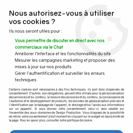
NOUVEAU CLIENT ?
Nous autorisez-vous à utiliser
Profitez de -7% supplémentaires avec le code promo
vos cookies ?
DESIGN7
Ils nous seront utiles pour :
CONGÉS :
Nous serons fermés du 10 au 23 août inclus - Toute l'équipe
Vous permettre de discuter en direct avec nos
vous souhaite de bonnes vacances !
commerciaux via le Chat
Améliorer l'interface et les fonctionnalités du site
Mesurer les campagnes marketing et proposer des
0
mises à jour sur nos produits
Gérer l'authentification et surveiller les erreurs
techniques
Accueil
>
Agencement et Menuiseries
>
Design laiton et inox
>
Embase
>
Embase femelle
Certains cookies sont nécessaires à des fins techniques, ils sont donc dispensés de
consentement. D'autres, non obligatoires, peuvent être utilisés pour la personnalisation
des annonces et du contenu, la mesure des annonces et du contenu, la connaissance de
l'audience et le développement de produits, les données de géolocalisation précises et
l'identification par le balayage de l'appareil, le stockage et/ou l'accès aux informations
sur un appareil. Si vous donnez votre consentement, celui-ci sera valable sur
l’ensemble des sous-domaines de Design Production. Vous disposez de la possibilité
de retirer votre consentement à tout moment en cliquant sur le widget en bas à droite de
la page. Pour en savoir plus, consulter notre politique de cookie.