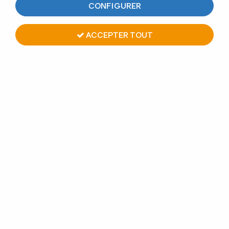
CONFIGURER
ACCEPTER TOUT
EMBASE FEMELLE
Soyez le premier à donner votre avis !
14.38 €
À partir de
TTC