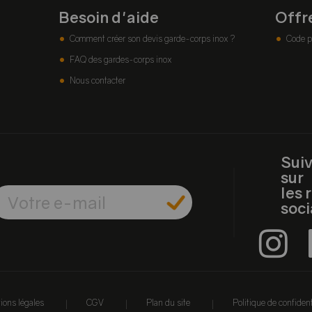
Besoin d'aide
Offr
Comment créer son devis garde-corps inox ?
Code p
FAQ des gardes-corps inox
Nous contacter
Sui
sur
les 
soc
|
|
|
ions légales
CGV
Plan du site
Politique de confident