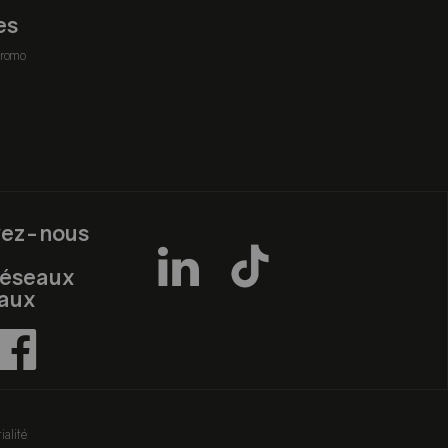
es
romo
vez-nous
réseaux
iaux
ialité