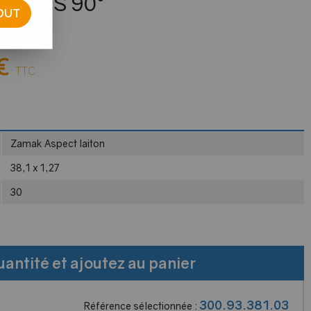
PARTS 90°
OUT
e avis !
€
TTC
Zamak Aspect laiton
38,1 x 1,27
30
uantité et ajoutez au panier
300.93.381.03
Référence sélectionnée :