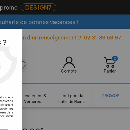
e promo
DESIGN7
souhaite de bonnes vacances !
Besoin d'un renseignement ?
02 31 39 59 97
|
 ?
0
0
Compte
Panier
rie
Agencement &
Tout pour la
PROMOS
utres, non
te
Verrières
salle de Bains
nces et du
récises et
vous donnez
osez de la
r en savoir