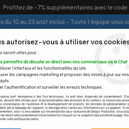
?
Profitez de -7% supplémentaires avec le cod
 du 10 au 23 août inclus - Toute l'équipe vous 
Paiement Fractionné
Demander un devis
|
s autorisez-vous à utiliser vos cookies
s seront utiles pour :
s permettre de discuter en direct avec nos commerciaux via le Chat
Espace PRO
iorer l'interface et les fonctionnalités du site
urer les campagnes marketing et proposer des mises à jour sur nos
duits
r l'authentification et surveiller les erreurs techniques
Mains
Tubes et
Câble inox &
Quincaille
cookies sont nécessaires à des fins techniques, ils sont donc dispensés de consentement. D'a
ourantes
barres inox
filet inox
pour por
res, peuvent être utilisés pour la personnalisation des annonces et du contenu, la mesure des anno
la connaissance de l'audience et le développement de produits, les données de géolocalisation p
ccord
>
Raccord 3 départs 90°
cation par le balayage de l'appareil, le stockage et/ou l'accès aux informations sur un appareil. Si 
sentement, celui-ci sera valable sur l’ensemble des sous-domaines de Design Production. Vous disp
é de retirer votre consentement à tout moment en cliquant sur le widget en bas à droite de la page. Pou
ulter notre politique de cookie.