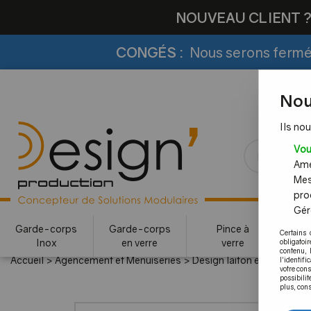
NOUVEAU CLIENT 
CONGÉS :
Nous serons fermés
Nou
Ils nou
Vou
Amél
Mes
pro
Gére
Garde-corps
Garde-corps
Pince à
Certains 
Inox
en verre
verre
c
obligatoi
contenu, 
Accueil
>
Agencement et Menuiseries
>
Design laiton et inox
>
Ra
l'identifi
votre con
possibilit
plus, cons