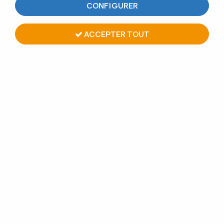
CONFIGURER
ACCEPTER TOUT
POTEAU PREMONTE Ø42,4 X
2 MM - POUR 6 CABLES