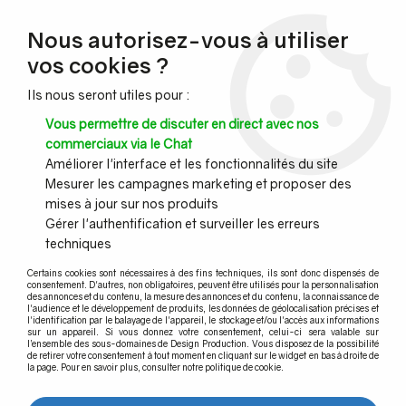
NOUVEAU CLIENT ?
Nous autorisez-vous à utiliser
Profitez de -7% supplémentaires avec le code promo
vos cookies ?
DESIGN7
Ils nous seront utiles pour :
CONGÉS :
Nous serons fermés du 10 au 23 août inclus - Toute l'équipe
Vous permettre de discuter en direct avec nos
vous souhaite de bonnes vacances !
commerciaux via le Chat
Améliorer l'interface et les fonctionnalités du site
Mesurer les campagnes marketing et proposer des
0
mises à jour sur nos produits
Gérer l'authentification et surveiller les erreurs
techniques
Accueil
>
Garde-corps inox
>
Poteaux Prémontés
>
Poteau pour garde-corps terrasse - fixation en applique
>
Certains cookies sont nécessaires à des fins techniques, ils sont donc dispensés de
Poteau prémonté pour câble - Terrasse - fixation en applique
>
consentement. D'autres, non obligatoires, peuvent être utilisés pour la personnalisation
POTEAU PREMONTE Ø42,4 x 2 mm - POUR 6 CABLES DESIGN -
des annonces et du contenu, la mesure des annonces et du contenu, la connaissance de
l'audience et le développement de produits, les données de géolocalisation précises et
FIXATION ANGLAISE
l'identification par le balayage de l'appareil, le stockage et/ou l'accès aux informations
sur un appareil. Si vous donnez votre consentement, celui-ci sera valable sur
l’ensemble des sous-domaines de Design Production. Vous disposez de la possibilité
de retirer votre consentement à tout moment en cliquant sur le widget en bas à droite de
la page. Pour en savoir plus, consulter notre politique de cookie.