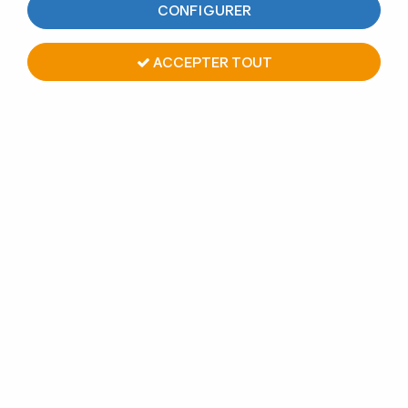
CONFIGURER
ACCEPTER TOUT
CÂBLE Ø5 MM - 25 MÈTRES
INOX 316
11
Avis
Donnez votre avis