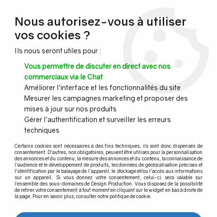
NOUVEAU CLIENT ?
Nous autorisez-vous à utiliser
Profitez de -7% supplémentaires avec le code promo
vos cookies ?
DESIGN7
Ils nous seront utiles pour :
CONGÉS :
Nous serons fermés du 10 au 23 août inclus - Toute l'équipe
Vous permettre de discuter en direct avec nos
vous souhaite de bonnes vacances !
commerciaux via le Chat
Améliorer l'interface et les fonctionnalités du site
Mesurer les campagnes marketing et proposer des
0
mises à jour sur nos produits
Gérer l'authentification et surveiller les erreurs
techniques
Accueil
>
Câble inox & filet inox
>
Câble inox
>
Câble Ø5 mm - 25
mètres INOX 316
Certains cookies sont nécessaires à des fins techniques, ils sont donc dispensés de
consentement. D'autres, non obligatoires, peuvent être utilisés pour la personnalisation
des annonces et du contenu, la mesure des annonces et du contenu, la connaissance de
l'audience et le développement de produits, les données de géolocalisation précises et
l'identification par le balayage de l'appareil, le stockage et/ou l'accès aux informations
sur un appareil. Si vous donnez votre consentement, celui-ci sera valable sur
l’ensemble des sous-domaines de Design Production. Vous disposez de la possibilité
de retirer votre consentement à tout moment en cliquant sur le widget en bas à droite de
la page. Pour en savoir plus, consulter notre politique de cookie.