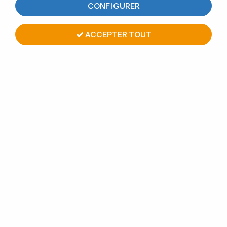
CONFIGURER
ACCEPTER TOUT
SERRE-CÂBLE À ÉTRIER
19
Avis
Donnez votre avis
2.38 €
À partir de
TTC