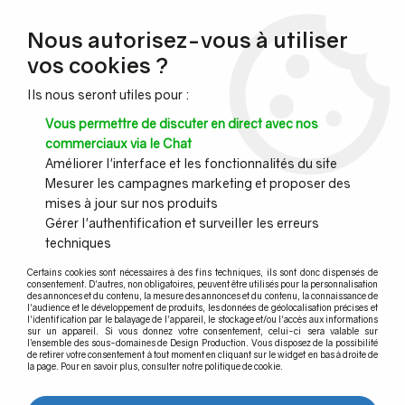
NOUVEAU CLIENT ?
Nous autorisez-vous à utiliser
Profitez de -7% supplémentaires avec le code promo
vos cookies ?
DESIGN7
Ils nous seront utiles pour :
CONGÉS :
Nous serons fermés du 10 au 23 août inclus - Toute l'équipe
Vous permettre de discuter en direct avec nos
vous souhaite de bonnes vacances !
commerciaux via le Chat
Améliorer l'interface et les fonctionnalités du site
Mesurer les campagnes marketing et proposer des
0
mises à jour sur nos produits
Gérer l'authentification et surveiller les erreurs
techniques
Accueil
>
Câble inox & filet inox
>
Serre-câble
>
Serre-câble à étrier
Certains cookies sont nécessaires à des fins techniques, ils sont donc dispensés de
consentement. D'autres, non obligatoires, peuvent être utilisés pour la personnalisation
des annonces et du contenu, la mesure des annonces et du contenu, la connaissance de
l'audience et le développement de produits, les données de géolocalisation précises et
l'identification par le balayage de l'appareil, le stockage et/ou l'accès aux informations
sur un appareil. Si vous donnez votre consentement, celui-ci sera valable sur
l’ensemble des sous-domaines de Design Production. Vous disposez de la possibilité
de retirer votre consentement à tout moment en cliquant sur le widget en bas à droite de
la page. Pour en savoir plus, consulter notre politique de cookie.