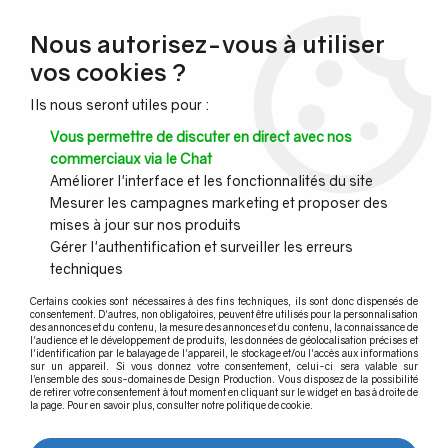
NOUVEAU CLIENT ?
Nous autorisez-vous à utiliser
Profitez de -7% supplémentaires avec le code promo
vos cookies ?
DESIGN7
Ils nous seront utiles pour :
CONGÉS :
Nous serons fermés du 10 au 23 août inclus - Toute l'équipe
Vous permettre de discuter en direct avec nos
vous souhaite de bonnes vacances !
commerciaux via le Chat
Améliorer l'interface et les fonctionnalités du site
Mesurer les campagnes marketing et proposer des
0
mises à jour sur nos produits
Gérer l'authentification et surveiller les erreurs
techniques
Accueil
>
Agencement et Menuiseries
>
Design laiton et inox
>
Embout
>
Embout plat
Certains cookies sont nécessaires à des fins techniques, ils sont donc dispensés de
consentement. D'autres, non obligatoires, peuvent être utilisés pour la personnalisation
des annonces et du contenu, la mesure des annonces et du contenu, la connaissance de
l'audience et le développement de produits, les données de géolocalisation précises et
l'identification par le balayage de l'appareil, le stockage et/ou l'accès aux informations
sur un appareil. Si vous donnez votre consentement, celui-ci sera valable sur
l’ensemble des sous-domaines de Design Production. Vous disposez de la possibilité
de retirer votre consentement à tout moment en cliquant sur le widget en bas à droite de
la page. Pour en savoir plus, consulter notre politique de cookie.