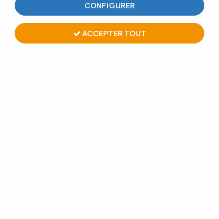
CONFIGURER
ACCEPTER TOUT
EMBOUT PLAT
1
Avis
Donnez votre avis
10.24 €
À partir de
TTC