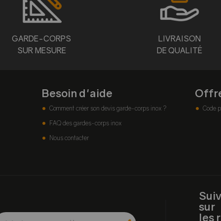
GARDE-CORPS
LIVRAISON
SUR MESURE
DE QUALITÉ
Besoin d'aide
Offr
Comment créer son devis garde-corps inox ?
Code p
FAQ des gardes-corps inox
Nous contacter
Sui
sur
les 