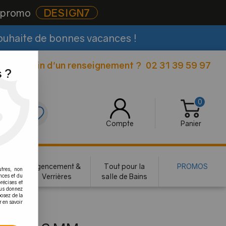
e promo
DESIGN7
souhaite de bonnes vacances !
Besoin d'un renseignement ?
02 31 39 59 97
|
 ?
0
0
Compte
Panier
rie
Agencement &
Tout pour la
PROMOS
utres, non
te
Verrières
salle de Bains
nces et du
récises et
vous donnez
osez de la
r en savoir