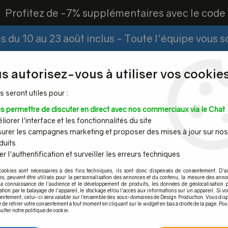
?
Profitez de -7% supplémentaires avec le cod
 du 10 au 23 août inclus - Toute l'équipe vous 
Paiement Fractionné
Demander un devis
|
s autorisez-vous à utiliser vos cookies
s seront utiles pour :
s permettre de discuter en direct avec nos commerciaux via le Chat
Espace PRO
iorer l'interface et les fonctionnalités du site
urer les campagnes marketing et proposer des mises à jour sur nos
duits
r l'authentification et surveiller les erreurs techniques
Mains
Tubes et
Câble inox &
Quincaille
cookies sont nécessaires à des fins techniques, ils sont donc dispensés de consentement. D'a
ourantes
barres inox
filet inox
pour por
res, peuvent être utilisés pour la personnalisation des annonces et du contenu, la mesure des anno
la connaissance de l'audience et le développement de produits, les données de géolocalisation p
l de finition
>
PLAT A COLLER 44 X 3 mm
cation par le balayage de l'appareil, le stockage et/ou l'accès aux informations sur un appareil. Si 
sentement, celui-ci sera valable sur l’ensemble des sous-domaines de Design Production. Vous disp
é de retirer votre consentement à tout moment en cliquant sur le widget en bas à droite de la page. Pou
ulter notre politique de cookie.