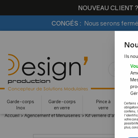
NOUVEAU CLIENT 
CONGÉS :
Nous serons fermés
Nou
Ils nou
Vou
Amél
Mes
pro
Gére
Garde-corps
Garde-corps
Pince à
Certains 
Inox
en verre
verre
c
obligatoi
contenu, 
Accueil
>
Agencement et Menuiseries
>
Kit verrière d'atelier
>
Profi
l'identifi
votre con
possibilit
plus, cons