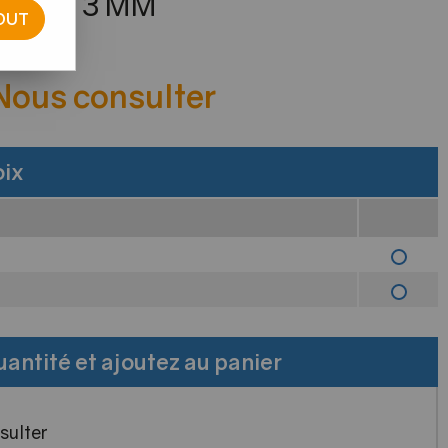
 44 X 3 MM
OUT
e avis !
 Nous consulter
oix
uantité et ajoutez au panier
sulter