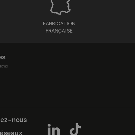
FABRICATION
FRANÇAISE
es
romo
vez-nous
réseaux