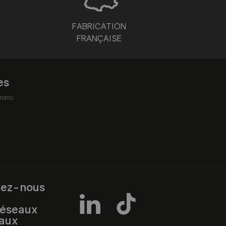
FABRICATION
FRANÇAISE
es
romo
vez-nous
réseaux
iaux