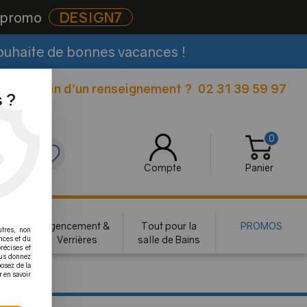
e promo
DESIGN7
souhaite de bonnes vacances !
Besoin d'un renseignement ?
02 31 39 59 97
|
 ?
0
0
Compte
Panier
rie
Agencement &
Tout pour la
PROMOS
utres, non
te
Verrières
salle de Bains
nces et du
récises et
vous donnez
osez de la
r en savoir