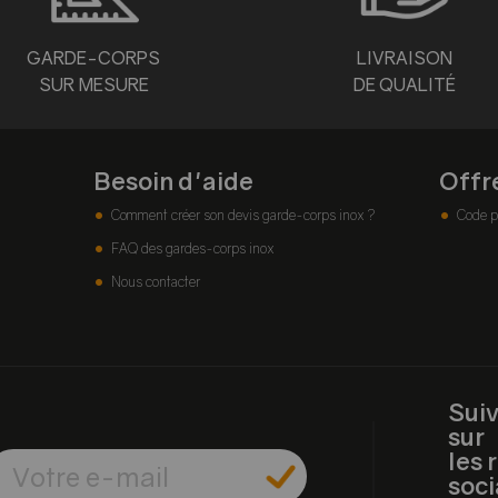
GARDE-CORPS
LIVRAISON
SUR MESURE
DE QUALITÉ
Besoin d'aide
Offr
Comment créer son devis garde-corps inox ?
Code p
FAQ des gardes-corps inox
Nous contacter
Sui
sur
les 
soc