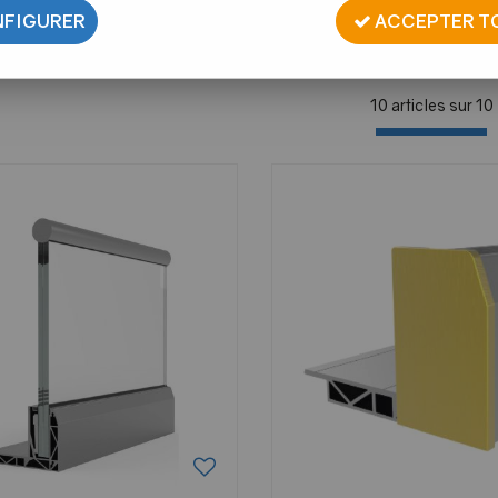
FIGURER
ACCEPTER T
10 articles sur
10