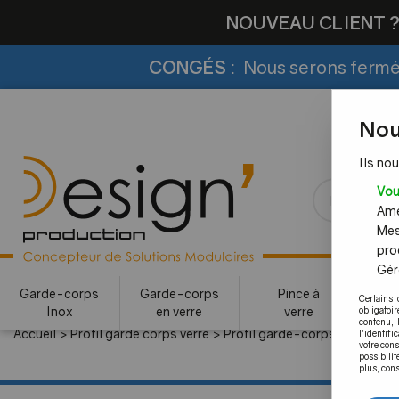
NOUVEAU CLIENT 
CONGÉS :
Nous serons fermés
Nou
Ils nou
Vou
Amél
Mes
pro
Gére
Garde-corps
Garde-corps
Pince à
Certains 
Inox
en verre
verre
c
obligatoi
contenu, 
Accueil
>
Profil garde corps verre
>
Profil garde-corps verre pour 
l'identifi
votre con
possibilit
plus, cons