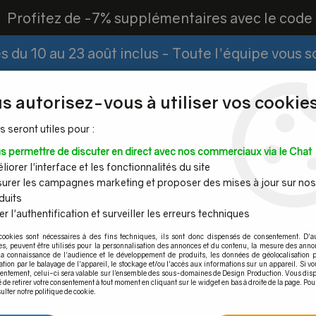
?
Profitez de -7% supplémentaires avec le cod
 du 10 au 23 août inclus - Toute l'équipe vous 
Paiement Fractionné
Demander un devis
|
s autorisez-vous à utiliser vos cookies
s seront utiles pour :
s permettre de discuter en direct avec nos commerciaux via le Chat
Espace PRO
iorer l'interface et les fonctionnalités du site
urer les campagnes marketing et proposer des mises à jour sur nos
duits
r l'authentification et surveiller les erreurs techniques
Mains
Tubes et
Câble inox &
Quincaille
cookies sont nécessaires à des fins techniques, ils sont donc dispensés de consentement. D'a
ourantes
barres inox
filet inox
pour por
res, peuvent être utilisés pour la personnalisation des annonces et du contenu, la mesure des anno
la connaissance de l'audience et le développement de produits, les données de géolocalisation p
collectivite, ERP public
>
Uniq SB-O1
cation par le balayage de l'appareil, le stockage et/ou l'accès aux informations sur un appareil. Si 
sentement, celui-ci sera valable sur l’ensemble des sous-domaines de Design Production. Vous disp
é de retirer votre consentement à tout moment en cliquant sur le widget en bas à droite de la page. Pou
ulter notre politique de cookie.
Uniq SB-O1