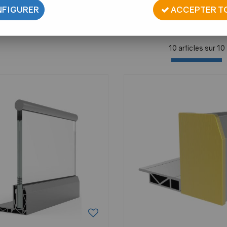
FIGURER
ACCEPTER T
10 articles sur
10