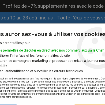
?
Profitez de -7% supplémentaires avec le cod
 du 10 au 23 août inclus - Toute l'équipe vous 
Paiement Fractionné
Demander un devis
|
s autorisez-vous à utiliser vos cookies
s seront utiles pour :
s permettre de discuter en direct avec nos commerciaux via le Chat
Espace PRO
iorer l'interface et les fonctionnalités du site
urer les campagnes marketing et proposer des mises à jour sur nos
duits
r l'authentification et surveiller les erreurs techniques
Mains
Tubes et
Câble inox &
Quincaille
cookies sont nécessaires à des fins techniques, ils sont donc dispensés de consentement. D'a
ourantes
barres inox
filet inox
pour por
res, peuvent être utilisés pour la personnalisation des annonces et du contenu, la mesure des anno
la connaissance de l'audience et le développement de produits, les données de géolocalisation p
collectivite, ERP public
>
Uniq SB-O1
cation par le balayage de l'appareil, le stockage et/ou l'accès aux informations sur un appareil. Si 
sentement, celui-ci sera valable sur l’ensemble des sous-domaines de Design Production. Vous disp
é de retirer votre consentement à tout moment en cliquant sur le widget en bas à droite de la page. Pou
ulter notre politique de cookie.
Uniq SB-O1