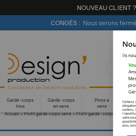
NOUVEAU CLIENT 
CONGÉS :
Nous serons fermés
Nou
Ils nou
Vou
Amél
Mes
pro
Gére
Garde-corps
Garde-corps
Pince à
Certains 
Inox
en verre
verre
c
obligatoi
contenu, 
Accueil
>
Profil garde corps verre
>
Profil garde-corps verre pour 
l'identifi
votre con
possibilit
plus, cons