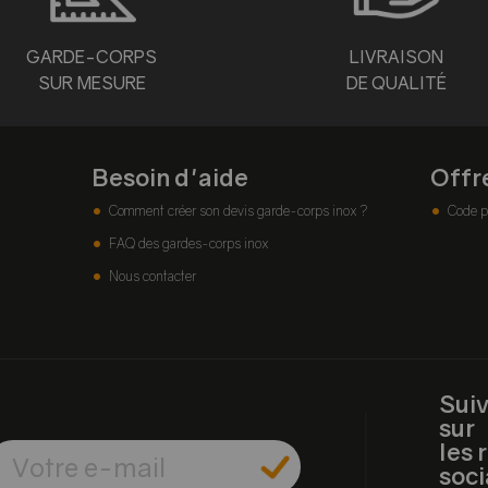
GARDE-CORPS
LIVRAISON
SUR MESURE
DE QUALITÉ
Besoin d'aide
Offr
Comment créer son devis garde-corps inox ?
Code p
FAQ des gardes-corps inox
Nous contacter
Sui
sur
les 
soc