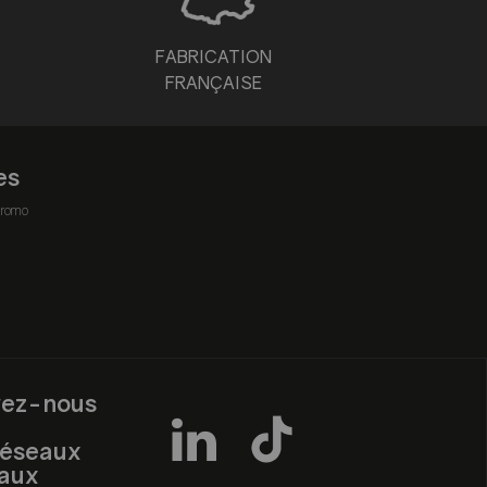
FABRICATION
FRANÇAISE
es
romo
vez-nous
réseaux
iaux