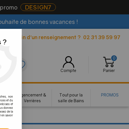
e promo
DESIGN7
souhaite de bonnes vacances !
Besoin d'un renseignement ?
02 31 39 59 97
|
 ?
0
0
Compte
Panier
rie
Agencement &
Tout pour la
PROMOS
utres, non
te
Verrières
salle de Bains
nces et du
récises et
vous donnez
osez de la
r en savoir