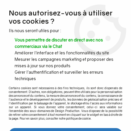
NOUVEAU CLIENT ?
Nous autorisez-vous à utiliser
Profitez de -7% supplémentaires avec le code promo
vos cookies ?
DESIGN7
Ils nous seront utiles pour :
CONGÉS :
Nous serons fermés du 10 au 23 août inclus - Toute l'équipe
Vous permettre de discuter en direct avec nos
vous souhaite de bonnes vacances !
commerciaux via le Chat
Améliorer l'interface et les fonctionnalités du site
Mesurer les campagnes marketing et proposer des
0
mises à jour sur nos produits
Gérer l'authentification et surveiller les erreurs
techniques
Accueil
>
Garde-corps inox
>
Terminaison et embout pour tube inox
Certains cookies sont nécessaires à des fins techniques, ils sont donc dispensés de
consentement. D'autres, non obligatoires, peuvent être utilisés pour la personnalisation
Terminaison & embout pour tube
des annonces et du contenu, la mesure des annonces et du contenu, la connaissance de
l'audience et le développement de produits, les données de géolocalisation précises et
l'identification par le balayage de l'appareil, le stockage et/ou l'accès aux informations
inox
sur un appareil. Si vous donnez votre consentement, celui-ci sera valable sur
l’ensemble des sous-domaines de Design Production. Vous disposez de la possibilité
de retirer votre consentement à tout moment en cliquant sur le widget en bas à droite de
la page. Pour en savoir plus, consulter notre politique de cookie.
Découvrez notre gamme d'embouts et de terminaisons