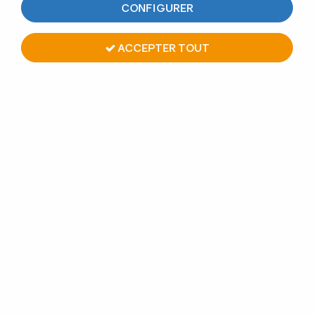
pour tube inox et main courante inox.
CONFIGURER
Nous vous proposons un large choix d'embout de forme
plate, arrondie, bombée et décorative pour vos
rambardes, rampes d'escalier inox.
ACCEPTER TOUT
Des embouts à coller avec la colle métal ou à frapper,
idéale pour une mise en oeuvre rapide et esthétique de vos
rampes inox.
TRIER & FILTRER
20 articles sur
20