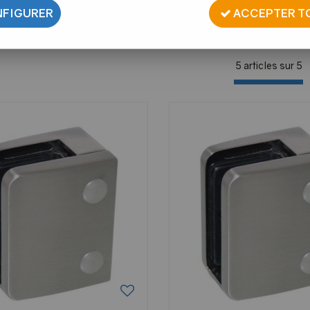
FIGURER
ACCEPTER T
5 articles sur
5