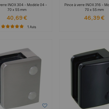
 verre INOX 304 - Modèle 04 -
Pince à verre INOX 316 - M
70 x 55 mm
70 x 55 mm
40,69 €
46,39 €
1
Avis