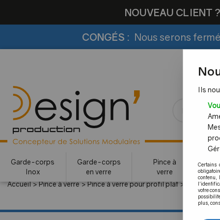
NOUVEAU CLIENT 
CONGÉS :
Nous serons fermés
Nou
Ils nou
Vou
Amél
Mes
pro
Gére
Garde-corps
Garde-corps
Pince à
Certains 
Inox
en verre
verre
c
obligatoi
contenu, 
Accueil
>
Pince à verre
>
Pince à verre pour profil plat
>
Pince mod
l'identifi
votre con
possibilit
plus, cons