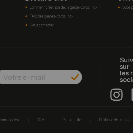
Comment créer son devis garde-corps inox ?
Code p
FAQ des gardes-corps inox
Nous contacter
Sui
sur
les 
soc
|
|
|
ions légales
CGV
Plan du site
Politique de confident