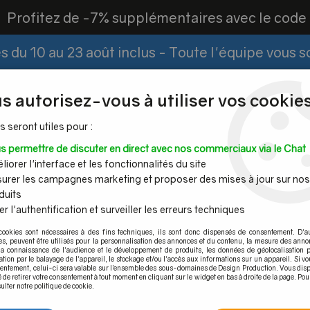
?
Profitez de -7% supplémentaires avec le cod
 du 10 au 23 août inclus - Toute l'équipe vous 
Paiement Fractionné
Demander un devis
|
s autorisez-vous à utiliser vos cookies
s seront utiles pour :
s permettre de discuter en direct avec nos commerciaux via le Chat
Espace PRO
iorer l'interface et les fonctionnalités du site
urer les campagnes marketing et proposer des mises à jour sur nos
duits
r l'authentification et surveiller les erreurs techniques
Mains
Tubes et
Câble inox &
Quincaille
cookies sont nécessaires à des fins techniques, ils sont donc dispensés de consentement. D'a
ourantes
barres inox
filet inox
pour por
res, peuvent être utilisés pour la personnalisation des annonces et du contenu, la mesure des anno
la connaissance de l'audience et le développement de produits, les données de géolocalisation p
èle 04 Dimensions 70 x 55 mm
cation par le balayage de l'appareil, le stockage et/ou l'accès aux informations sur un appareil. Si 
sentement, celui-ci sera valable sur l’ensemble des sous-domaines de Design Production. Vous disp
é de retirer votre consentement à tout moment en cliquant sur le widget en bas à droite de la page. Pou
ulter notre politique de cookie.
Pince modèle 04