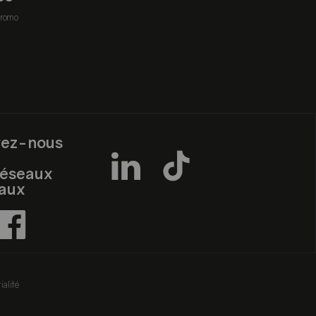
romo
vez-nous
réseaux
iaux
ialité