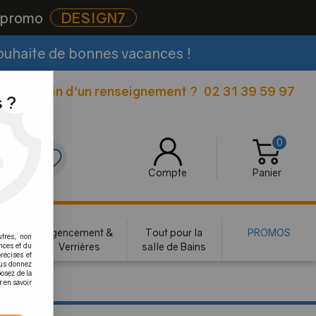
e promo
DESIGN7
souhaite de bonnes vacances !
Besoin d'un renseignement ?
02 31 39 59 97
|
 ?
0
0
Compte
Panier
rie
Agencement &
Tout pour la
PROMOS
utres, non
te
Verrières
salle de Bains
nces et du
récises et
vous donnez
osez de la
r en savoir