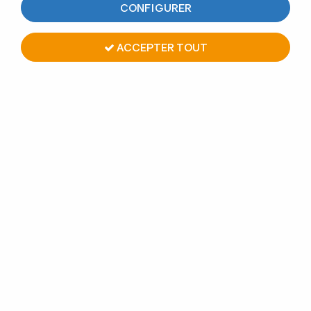
CONFIGURER
ACCEPTER TOUT
PINCE À VERRE INOX 316 -
MODÈLE 04 - 70 X 55 MM
Soyez le premier à donner votre avis !