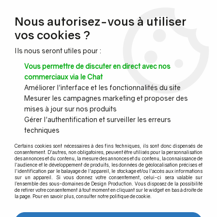
NOUVEAU CLIENT ?
Nous autorisez-vous à utiliser
Profitez de -7% supplémentaires avec le code promo
vos cookies ?
DESIGN7
Ils nous seront utiles pour :
CONGÉS :
Nous serons fermés du 10 au 23 août inclus - Toute l'équipe
Vous permettre de discuter en direct avec nos
vous souhaite de bonnes vacances !
commerciaux via le Chat
Améliorer l'interface et les fonctionnalités du site
Mesurer les campagnes marketing et proposer des
0
mises à jour sur nos produits
Gérer l'authentification et surveiller les erreurs
techniques
Accueil
>
Pince à verre
>
Pince à verre pour profil plat
>
Pince modèle 04 Dimensions 70 x 55 mm
>
Pince à verre INOX 316 -
Certains cookies sont nécessaires à des fins techniques, ils sont donc dispensés de
Modèle 04 - 70 x 55 mm
consentement. D'autres, non obligatoires, peuvent être utilisés pour la personnalisation
des annonces et du contenu, la mesure des annonces et du contenu, la connaissance de
l'audience et le développement de produits, les données de géolocalisation précises et
l'identification par le balayage de l'appareil, le stockage et/ou l'accès aux informations
sur un appareil. Si vous donnez votre consentement, celui-ci sera valable sur
l’ensemble des sous-domaines de Design Production. Vous disposez de la possibilité
de retirer votre consentement à tout moment en cliquant sur le widget en bas à droite de
la page. Pour en savoir plus, consulter notre politique de cookie.