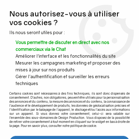
NOUVEAU CLIENT ?
Nous autorisez-vous à utiliser
Profitez de -7% supplémentaires avec le code promo
vos cookies ?
DESIGN7
Ils nous seront utiles pour :
CONGÉS :
Nous serons fermés du 10 au 23 août inclus - Toute l'équipe
Vous permettre de discuter en direct avec nos
vous souhaite de bonnes vacances !
commerciaux via le Chat
Améliorer l'interface et les fonctionnalités du site
Mesurer les campagnes marketing et proposer des
0
mises à jour sur nos produits
Gérer l'authentification et surveiller les erreurs
techniques
Accueil
>
Garde-corps inox
>
Support et raccord pour barre inox
Certains cookies sont nécessaires à des fins techniques, ils sont donc dispensés de
consentement. D'autres, non obligatoires, peuvent être utilisés pour la personnalisation
des annonces et du contenu, la mesure des annonces et du contenu, la connaissance de
Support et raccord pour barre
l'audience et le développement de produits, les données de géolocalisation précises et
l'identification par le balayage de l'appareil, le stockage et/ou l'accès aux informations
inox
sur un appareil. Si vous donnez votre consentement, celui-ci sera valable sur
l’ensemble des sous-domaines de Design Production. Vous disposez de la possibilité
de retirer votre consentement à tout moment en cliquant sur le widget en bas à droite de
la page. Pour en savoir plus, consulter notre politique de cookie.
Nous vous proposons une gamme de support de barres