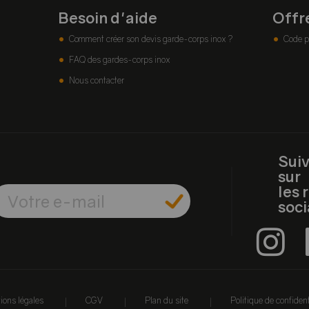
Besoin d'aide
Offr
Comment créer son devis garde-corps inox ?
Code p
FAQ des gardes-corps inox
Nous contacter
Sui
sur
les 
soc
|
|
|
ions légales
CGV
Plan du site
Politique de confident