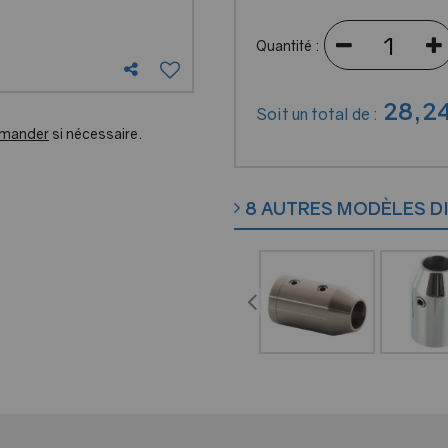
Quantité :
28
,
2
Soit un total de :
mmander
si nécessaire.
8 AUTRES MODÈLES D