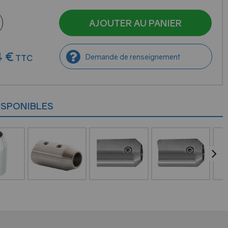
AJOUTER AU PANIER
4
€
Demande de renseignement
TTC
ISPONIBLES