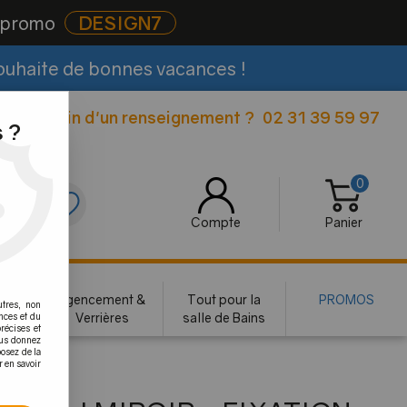
e promo
DESIGN7
souhaite de bonnes vacances !
Besoin d'un renseignement ?
02 31 39 59 97
|
 ?
0
0
Compte
Panier
rie
Agencement &
Tout pour la
PROMOS
utres, non
te
Verrières
salle de Bains
nces et du
récises et
vous donnez
osez de la
r en savoir