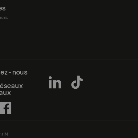
es
romo
vez-nous
réseaux
iaux
ialité