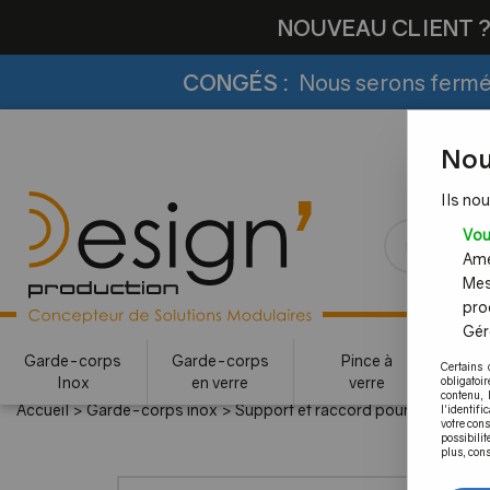
NOUVEAU CLIENT 
CONGÉS :
Nous serons fermés
Nou
Ils nou
Vou
Amél
Mes
pro
Gére
Garde-corps
Garde-corps
Pince à
Certains 
Inox
en verre
verre
c
obligatoi
contenu, 
Accueil
>
Garde-corps inox
>
Support et raccord pour barre inox
l'identifi
votre con
possibilit
plus, cons