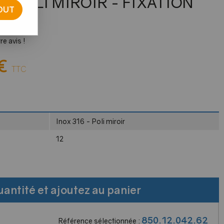
L POLI MIROIR - FIXATION
OUT
e avis !
€
TTC
Inox 316 - Poli miroir
12
uantité et ajoutez au panier
850.12.042.62
Référence sélectionnée :