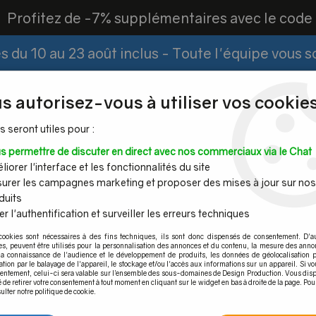
?
Profitez de -7% supplémentaires avec le cod
 du 10 au 23 août inclus - Toute l'équipe vous 
Paiement Fractionné
Demander un devis
|
s autorisez-vous à utiliser vos cookies
s seront utiles pour :
s permettre de discuter en direct avec nos commerciaux via le Chat
Espace PRO
iorer l'interface et les fonctionnalités du site
urer les campagnes marketing et proposer des mises à jour sur nos
duits
r l'authentification et surveiller les erreurs techniques
Mains
Tubes et
Câble inox &
Quincaille
cookies sont nécessaires à des fins techniques, ils sont donc dispensés de consentement. D'a
ourantes
barres inox
filet inox
pour por
res, peuvent être utilisés pour la personnalisation des annonces et du contenu, la mesure des anno
la connaissance de l'audience et le développement de produits, les données de géolocalisation p
>
Support axial poli miroir - Fixation sur tube
cation par le balayage de l'appareil, le stockage et/ou l'accès aux informations sur un appareil. Si 
sentement, celui-ci sera valable sur l’ensemble des sous-domaines de Design Production. Vous disp
é de retirer votre consentement à tout moment en cliquant sur le widget en bas à droite de la page. Pou
ulter notre politique de cookie.