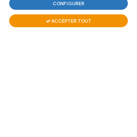
CONFIGURER
Aucune correspondance trouvée
ACCEPTER TOUT
PAIEMENT EN LIGNE
GARDE-CORPS
SÉCURISÉ
SUR MESURE