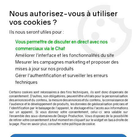
NOUVEAU CLIENT ?
Nous autorisez-vous à utiliser
Profitez de -7% supplémentaires avec le code promo
vos cookies ?
DESIGN7
Ils nous seront utiles pour :
CONGÉS :
Nous serons fermés du 10 au 23 août inclus - Toute l'équipe
Vous permettre de discuter en direct avec nos
vous souhaite de bonnes vacances !
commerciaux via le Chat
Améliorer l'interface et les fonctionnalités du site
Mesurer les campagnes marketing et proposer des
0
mises à jour sur nos produits
Gérer l'authentification et surveiller les erreurs
techniques
Accueil
>
Garde-corps inox
>
Accessoires
>
Lampe collage UV
Certains cookies sont nécessaires à des fins techniques, ils sont donc dispensés de
consentement. D'autres, non obligatoires, peuvent être utilisés pour la personnalisation
des annonces et du contenu, la mesure des annonces et du contenu, la connaissance de
Lampe collage UV
l'audience et le développement de produits, les données de géolocalisation précises et
l'identification par le balayage de l'appareil, le stockage et/ou l'accès aux informations
sur un appareil. Si vous donnez votre consentement, celui-ci sera valable sur
l’ensemble des sous-domaines de Design Production. Vous disposez de la possibilité
de retirer votre consentement à tout moment en cliquant sur le widget en bas à droite de
la page. Pour en savoir plus, consulter notre politique de cookie.
TRIER & FILTRER