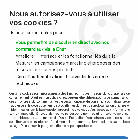
NOUVEAU CLIENT ?
Nous autorisez-vous à utiliser
Profitez de -7% supplémentaires avec le code promo
vos cookies ?
DESIGN7
Ils nous seront utiles pour :
CONGÉS :
Nous serons fermés du 10 au 23 août inclus - Toute l'équipe
Vous permettre de discuter en direct avec nos
vous souhaite de bonnes vacances !
commerciaux via le Chat
Améliorer l'interface et les fonctionnalités du site
Mesurer les campagnes marketing et proposer des
0
mises à jour sur nos produits
Gérer l'authentification et surveiller les erreurs
techniques
Accueil
>
Garde-corps inox
>
Accessoires
>
Insert
Certains cookies sont nécessaires à des fins techniques, ils sont donc dispensés de
consentement. D'autres, non obligatoires, peuvent être utilisés pour la personnalisation
des annonces et du contenu, la mesure des annonces et du contenu, la connaissance de
Insert
l'audience et le développement de produits, les données de géolocalisation précises et
l'identification par le balayage de l'appareil, le stockage et/ou l'accès aux informations
sur un appareil. Si vous donnez votre consentement, celui-ci sera valable sur
l’ensemble des sous-domaines de Design Production. Vous disposez de la possibilité
de retirer votre consentement à tout moment en cliquant sur le widget en bas à droite de
la page. Pour en savoir plus, consulter notre politique de cookie.
TRIER & FILTRER