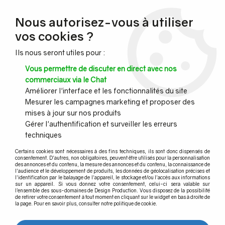
NOUVEAU CLIENT ?
Nous autorisez-vous à utiliser
Profitez de -7% supplémentaires avec le code promo
vos cookies ?
DESIGN7
Ils nous seront utiles pour :
CONGÉS :
Nous serons fermés du 10 au 23 août inclus - Toute l'équipe
Vous permettre de discuter en direct avec nos
vous souhaite de bonnes vacances !
commerciaux via le Chat
Améliorer l'interface et les fonctionnalités du site
Mesurer les campagnes marketing et proposer des
0
mises à jour sur nos produits
Gérer l'authentification et surveiller les erreurs
techniques
Accueil
>
Quincaillerie pour porte
>
Poignée de tirage pour porte d'entrée
>
Certains cookies sont nécessaires à des fins techniques, ils sont donc dispensés de
Paire de poignées bâton maréchal désaxées
>
Paire de poignées
consentement. D'autres, non obligatoires, peuvent être utilisés pour la personnalisation
bâton maréchal désaxées laiton poli
des annonces et du contenu, la mesure des annonces et du contenu, la connaissance de
l'audience et le développement de produits, les données de géolocalisation précises et
l'identification par le balayage de l'appareil, le stockage et/ou l'accès aux informations
sur un appareil. Si vous donnez votre consentement, celui-ci sera valable sur
l’ensemble des sous-domaines de Design Production. Vous disposez de la possibilité
de retirer votre consentement à tout moment en cliquant sur le widget en bas à droite de
la page. Pour en savoir plus, consulter notre politique de cookie.