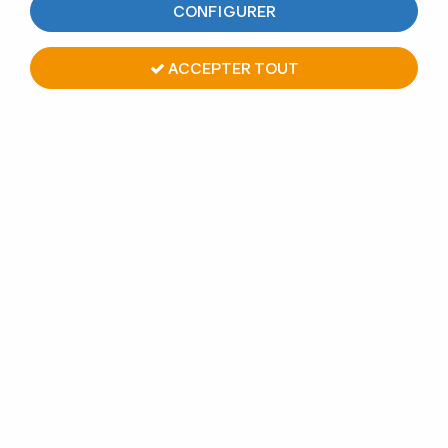
CONFIGURER
ACCEPTER TOUT
PAIRE DE POIGNÉES BÂTON
MARÉCHAL DÉSAXÉES
LAITON POLI