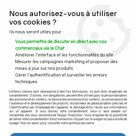
NOUVEAU CLIENT ?
Nous autorisez-vous à utiliser
Profitez de -7% supplémentaires avec le code promo
vos cookies ?
DESIGN7
Ils nous seront utiles pour :
CONGÉS :
Nous serons fermés du 10 au 23 août inclus - Toute l'équipe
Vous permettre de discuter en direct avec nos
vous souhaite de bonnes vacances !
commerciaux via le Chat
Améliorer l'interface et les fonctionnalités du site
Mesurer les campagnes marketing et proposer des
0
mises à jour sur nos produits
Gérer l'authentification et surveiller les erreurs
techniques
Accueil
>
Main courante murale
>
Main courante murale bois et accessoires
>
Main-courante bois en kit
Certains cookies sont nécessaires à des fins techniques, ils sont donc dispensés de
>
Kit main courante bois - hêtre brut - interieur
consentement. D'autres, non obligatoires, peuvent être utilisés pour la personnalisation
des annonces et du contenu, la mesure des annonces et du contenu, la connaissance de
l'audience et le développement de produits, les données de géolocalisation précises et
l'identification par le balayage de l'appareil, le stockage et/ou l'accès aux informations
sur un appareil. Si vous donnez votre consentement, celui-ci sera valable sur
l’ensemble des sous-domaines de Design Production. Vous disposez de la possibilité
de retirer votre consentement à tout moment en cliquant sur le widget en bas à droite de
la page. Pour en savoir plus, consulter notre politique de cookie.