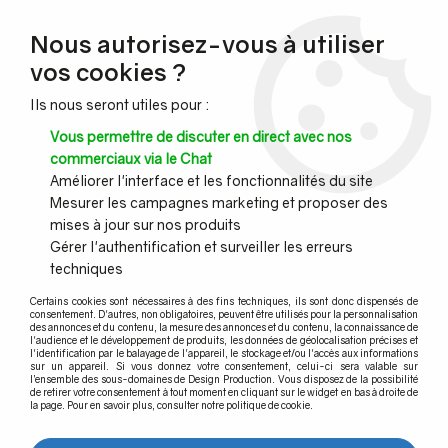
NOUVEAU CLIENT ?
Nous autorisez-vous à utiliser
Profitez de -7% supplémentaires avec le code promo
vos cookies ?
DESIGN7
Ils nous seront utiles pour :
CONGÉS :
Nous serons fermés du 10 au 23 août inclus - Toute l'équipe
Vous permettre de discuter en direct avec nos
vous souhaite de bonnes vacances !
commerciaux via le Chat
Améliorer l'interface et les fonctionnalités du site
Mesurer les campagnes marketing et proposer des
0
mises à jour sur nos produits
Gérer l'authentification et surveiller les erreurs
techniques
Accueil
>
Verrière et portes d'atelier
Certains cookies sont nécessaires à des fins techniques, ils sont donc dispensés de
consentement. D'autres, non obligatoires, peuvent être utilisés pour la personnalisation
des annonces et du contenu, la mesure des annonces et du contenu, la connaissance de
Kit verrière d'atelier
l'audience et le développement de produits, les données de géolocalisation précises et
l'identification par le balayage de l'appareil, le stockage et/ou l'accès aux informations
sur un appareil. Si vous donnez votre consentement, celui-ci sera valable sur
l’ensemble des sous-domaines de Design Production. Vous disposez de la possibilité
de retirer votre consentement à tout moment en cliquant sur le widget en bas à droite de
la page. Pour en savoir plus, consulter notre politique de cookie.