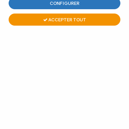
CONFIGURER
ACCEPTER TOUT
PAIEMENT EN LIGNE
GARDE-CORPS
SÉCURISÉ
SUR MESURE
LIVRAISON
FABRICATION
DE QUALITÉ
FRANÇAISE