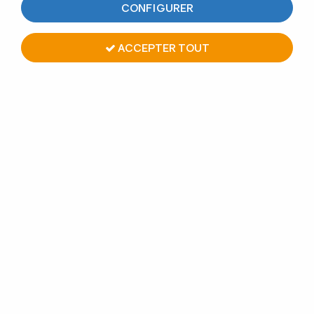
CONFIGURER
ACCEPTER TOUT
RACCORD 3 DÉPARTS EN T -
GAMME CARRÉE - NOIR
ANTHRACITE