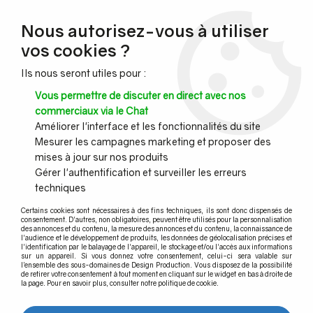
NOUVEAU CLIENT ?
Nous autorisez-vous à utiliser
Profitez de -7% supplémentaires avec le code promo
vos cookies ?
DESIGN7
Ils nous seront utiles pour :
CONGÉS :
Nous serons fermés du 10 au 23 août inclus - Toute l'équipe
Vous permettre de discuter en direct avec nos
vous souhaite de bonnes vacances !
commerciaux via le Chat
Améliorer l'interface et les fonctionnalités du site
Mesurer les campagnes marketing et proposer des
0
mises à jour sur nos produits
Gérer l'authentification et surveiller les erreurs
techniques
Accueil
>
Garde-corps inox
>
Raccord et coude noir anthracite pour tube inox
>
Raccord 3 départs
Certains cookies sont nécessaires à des fins techniques, ils sont donc dispensés de
en T - gamme carrée - NOIR ANTHRACITE
consentement. D'autres, non obligatoires, peuvent être utilisés pour la personnalisation
des annonces et du contenu, la mesure des annonces et du contenu, la connaissance de
l'audience et le développement de produits, les données de géolocalisation précises et
l'identification par le balayage de l'appareil, le stockage et/ou l'accès aux informations
sur un appareil. Si vous donnez votre consentement, celui-ci sera valable sur
l’ensemble des sous-domaines de Design Production. Vous disposez de la possibilité
de retirer votre consentement à tout moment en cliquant sur le widget en bas à droite de
la page. Pour en savoir plus, consulter notre politique de cookie.