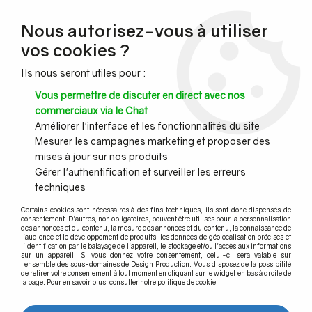
NOUVEAU CLIENT ?
Nous autorisez-vous à utiliser
Profitez de -7% supplémentaires avec le code promo
vos cookies ?
DESIGN7
Ils nous seront utiles pour :
CONGÉS :
Nous serons fermés du 10 au 23 août inclus - Toute l'équipe
Vous permettre de discuter en direct avec nos
vous souhaite de bonnes vacances !
commerciaux via le Chat
Améliorer l'interface et les fonctionnalités du site
Mesurer les campagnes marketing et proposer des
0
mises à jour sur nos produits
Gérer l'authentification et surveiller les erreurs
techniques
Accueil
>
Design Production : Nos réalisations
>
Profil de sol aluminium - Centre commercial
Certains cookies sont nécessaires à des fins techniques, ils sont donc dispensés de
consentement. D'autres, non obligatoires, peuvent être utilisés pour la personnalisation
Profil de sol aluminium - Centre
des annonces et du contenu, la mesure des annonces et du contenu, la connaissance de
l'audience et le développement de produits, les données de géolocalisation précises et
l'identification par le balayage de l'appareil, le stockage et/ou l'accès aux informations
commercial
sur un appareil. Si vous donnez votre consentement, celui-ci sera valable sur
l’ensemble des sous-domaines de Design Production. Vous disposez de la possibilité
de retirer votre consentement à tout moment en cliquant sur le widget en bas à droite de
la page. Pour en savoir plus, consulter notre politique de cookie.
Retrouvez toutes nos autres