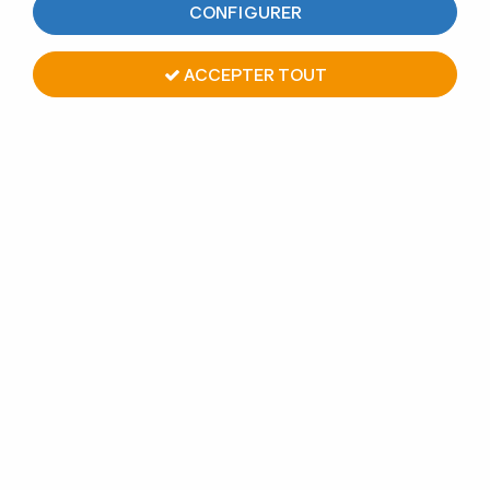
CONFIGURER
réalisations en
cliquant ici
.
ACCEPTER TOUT
Vos photos ici ? C'est possible ! Envoyez nous des clichés de
vos réalisations à
info@designproduction.fr
, si nous les
retenons, elles seront affichées ici avec une mention de votre
entreprise et diffusées sur notre page
Facebook
.